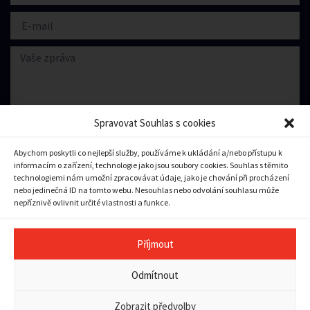
Spravovat Souhlas s cookies
Abychom poskytli co nejlepší služby, používáme k ukládání a/nebo přístupu k
informacím o zařízení, technologie jako jsou soubory cookies. Souhlas s těmito
Souhlasím se zpracování
osobních údajů.
technologiemi nám umožní zpracovávat údaje, jako je chování při procházení
nebo jedinečná ID na tomto webu. Nesouhlas nebo odvolání souhlasu může
nepříznivě ovlivnit určité vlastnosti a funkce.
Odeslat zprávu
Příjmout
Copyright © 2023 město Pilníkov
Odmítnout
Ochrana osobních údajů
|
Zásady cookies (EU)
|
Pravidla
přístupnosti a použitelnosti
Zobrazit předvolby