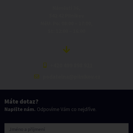
Náměstí 36,
542 42 Pilníkov
MěU: Po: 08:00 – 17:00,
St: 12:00 – 16:00
+420 499 898 921
podatelna@pilnikov.cz
Máte dotaz?
Napište nám.
Odpovíme Vám co nejdříve.