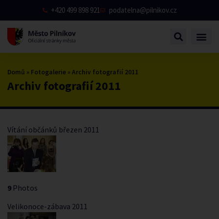
+420 499 898 921
podatelna@pilnikov.cz
Domů
»
Fotogalerie
»
Archiv fotografií 2011
Archiv fotografií 2011
Vítání občánků březen 2011
9
Photos
Velikonoce-zábava 2011