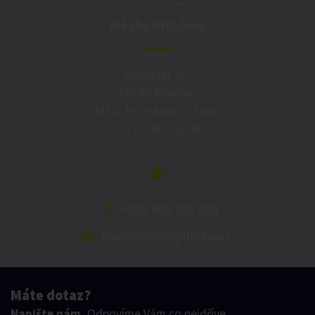
Město Pilníkov
Náměstí 36,
542 42 Pilníkov
MěU: Po: 08:00 – 17:00,
St: 12:00 – 16:00
+420 499 898 921
podatelna@pilnikov.cz
Máte dotaz?
Napište nám.
Odpovíme Vám co nejdříve.