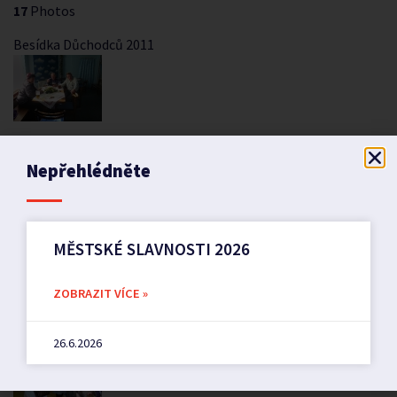
17
Photos
Besídka Důchodců 2011
11
Photos
Nepřehlédněte
Vítání občánků listopad 2011
MĚSTSKÉ SLAVNOSTI 2026
20
Photos
ZOBRAZIT VÍCE »
Mikuláš 2011
26.6.2026