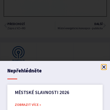
PŘEDCHOZÍ
DALŠÍ
Zápis z VZ + RO
Místní energetická koncepce – publicita
Nepřehlédněte
MĚSTSKÉ SLAVNOSTI 2026
ZOBRAZIT VÍCE »