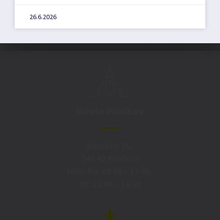
26.6.2026
Město Pilníkov
Náměstí 36,
542 42 Pilníkov
MěU: Po: 08:00 – 17:00,
St: 12:00 – 16:00