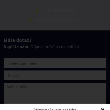
+420 499 898 921
podatelna@pilnikov.cz
Máte dotaz?
Napište nám.
Odpovíme Vám co nejdříve.
Spravovat Souhlas s cookies