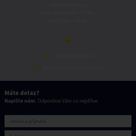
542 42 Pilníkov
MěU: Po: 08:00 – 17:00,
St: 12:00 – 16:00
+420 499 898 921
podatelna@pilnikov.cz
Máte dotaz?
Napište nám.
Odpovíme Vám co nejdříve.