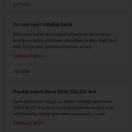
23.7.2026
Po roce opět v Malém Šariši
Na pozvání našich slovenských přátel jsme se vydali na
návštěvu k našim východním sousedům do obce Malý Šariš.
Malý Šariš je obec nedaleko Prešova. Je sice
ZOBRAZIT VÍCE »
13.7.2026
Prodeji malotraktor ISEKI TXG 237 4×4
Společnost Lesy-voda, s.r.o. nabízí k prodeji malotraktor
ISEKI TXG 237 4×4, který byl využíván především pro zimní
údržbu města. Stroj je pravidelně servisován, v roce
ZOBRAZIT VÍCE »