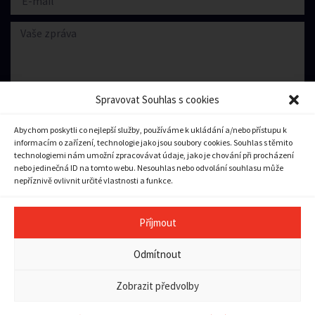
Spravovat Souhlas s cookies
Abychom poskytli co nejlepší služby, používáme k ukládání a/nebo přístupu k
informacím o zařízení, technologie jako jsou soubory cookies. Souhlas s těmito
Souhlasím se zpracování
osobních údajů.
technologiemi nám umožní zpracovávat údaje, jako je chování při procházení
nebo jedinečná ID na tomto webu. Nesouhlas nebo odvolání souhlasu může
nepříznivě ovlivnit určité vlastnosti a funkce.
Odeslat zprávu
Příjmout
Copyright © 2023 město Pilníkov
Odmítnout
Ochrana osobních údajů
|
Zásady cookies (EU)
|
Pravidla
přístupnosti a použitelnosti
Zobrazit předvolby
Tvorba webu:
Vector
a
Bort