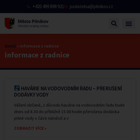
+420 499 898 921
podatelna@pilnikov.cz
Domů
»
informace z radnice
informace z radnice
HAVÁRIE NA VODOVODNÍM ŘADU – PŘERUŠENÍ
DODÁVKY VODY
Vážení občané, z důvodu havárie na vodovodním řadu bude
dnes od 8.30 do přibližně 15.00 hodin přerušena dodávka
pitné vody v části náměstí a v
ZOBRAZIT VÍCE »