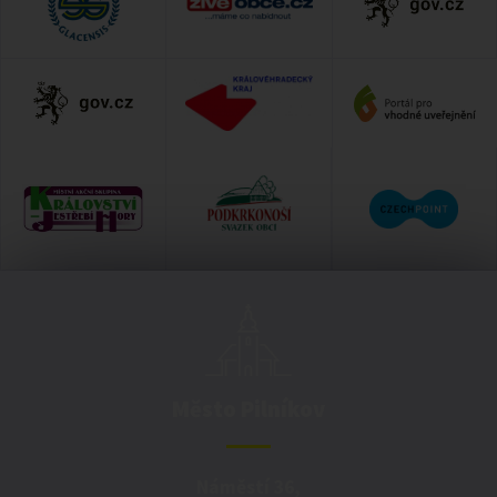
Město Pilníkov
Náměstí 36,