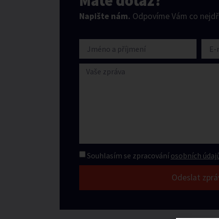
Máte dotaz?
Napište nám.
Odpovíme Vám co nejdří
Souhlasím se zpracování
osobních údajů
Odeslat zprá