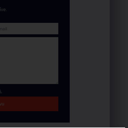
ve.
.
vu