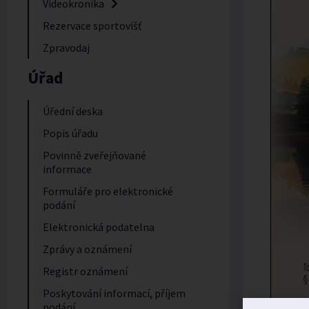
Videokronika
Rezervace sportovišť
Zpravodaj
Úřad
Úřední deska
Popis úřadu
Povinně zveřejňované
informace
Formuláře pro elektronické
podání
Elektronická podatelna
Zprávy a oznámení
Registr oznámení
Poskytování informací, příjem
podání