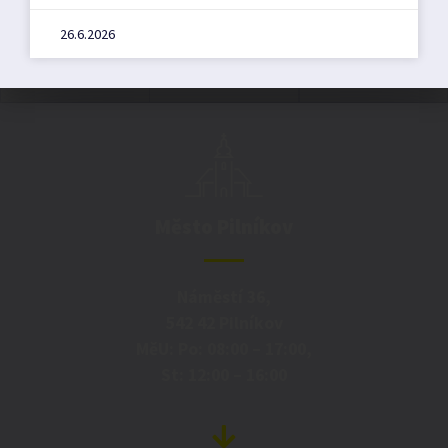
26.6.2026
Město Pilníkov
Náměstí 36,
542 42 Pilníkov
MěU: Po: 08:00 – 17:00,
St: 12:00 – 16:00