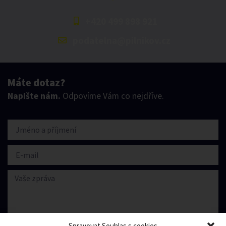
+420 499 898 921
podatelna@pilnikov.cz
Máte dotaz?
Napište nám.
Odpovíme Vám co nejdříve.
Spravovat Souhlas s cookies