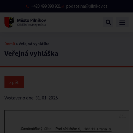
+420 499 898 921
podatelna@pilnikov.cz
Domů
»
Veřejná vyhláška
Veřejná vyhláška
Vystaveno dne:
31. 01. 2025