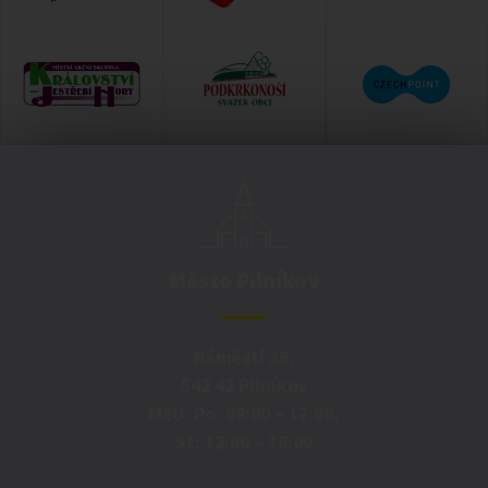
Město Pilníkov
Náměstí 36,
542 42 Pilníkov
MěU: Po: 08:00 – 17:00,
St: 12:00 – 16:00