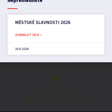
Nepřehlédněte
MĚSTSKÉ SLAVNOSTI 2026
Město Pilníkov
ZOBRAZIT VÍCE »
Náměstí 36,
26.6.2026
542 42 Pilníkov
MěU: Po: 08:00 – 17:00,
St: 12:00 – 16:00
+420 499 898 921
podatelna@pilnikov.cz