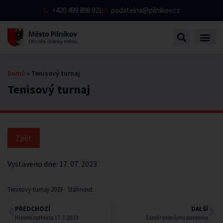
+420 499 898 921
podatelna@pilnikov.cz
Domů
»
Tenisový turnaj
Tenisový turnaj
Vystaveno dne:
17. 07. 2023
Tenisovy-turnaj-2023
Stáhnout
PŘEDCHOZÍ
DALŠÍ
Hlášení rozhlasu 17.7.2023
Záměr pronájmu pozemku