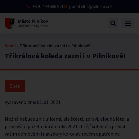
+420 499 898 921
podatelna@pilnikov.cz
Domů
»
Tříkrálová koleda zazní i v Pilníkově!
Tříkrálová koleda zazní i v Pilníkově!
Vystaveno dne:
01. 01. 2021
Možná nebude znít ulicemi, ale štěstí, zdraví, dlouhá léta, a
především požehnání do roku 2021 chtějí koledníci předat
vašim domovům i navzdory koronavirovým opatřením.