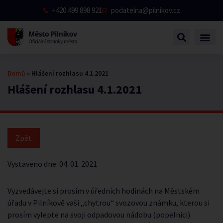
+420 499 898 921
podatelna@pilnikov.cz
Domů
»
Hlášení rozhlasu 4.1.2021
Hlášení rozhlasu 4.1.2021
Vystaveno dne:
04. 01. 2021
Vyzvedávejte si prosím v úředních hodinách na Městském
úřadu v Pilníkově vaši „chytrou“ svozovou známku, kterou si
prosím vylepte na svoji odpadovou nádobu (popelnici).