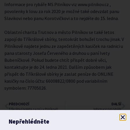
Informace pro rybáře MS Pilníkov viz www.pilnikov.cz ,
povolenky k lovu za rok 2020 je možné také odevzdat panu
Slavikovi nebo panu Korotvičkovi a to nejdéle do 15. ledna.
Oblastní charita Trutnov a město Pilníkov se také letos
zapojí do Tříkrálové sbírky, tentokrát bohužel trochu jinak. V
Pilníkově najdete jednu ze zapečetěných kasiček na radnici u
pana starosty Josefa Červeného a druhou u paní Ivety
Bubeníčkové. Pokud budete chtít přispět dobré věci,
kontaktujte je do 24. ledna 2021. Dalším způsobem jak
přispět do Tříkrálové sbírky je zaslat peníze do ONLINE
kasičky na číslo účtu: 66008822/0800 pod variabilním
symbolem: 77705026.
PŘEDCHOZÍ
DALŠÍ
Tříkrálová koleda zazní i v Pilníkově!
Informace pro rybáře
Nepřehlédněte