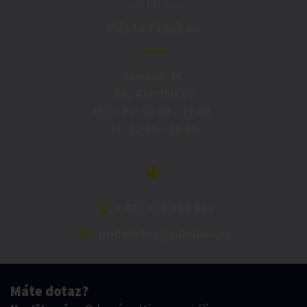
Město Pilníkov
Náměstí 36,
542 42 Pilníkov
MěU: Po: 08:00 – 17:00,
St: 12:00 – 16:00
+420 499 898 921
podatelna@pilnikov.cz
Máte dotaz?