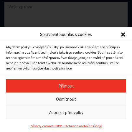
Spravovat Souhlas s cookies
Abychom poskytli co nejlepší služby, používáme k ukládání a/nebo přístupu k
informacím o zařízení, technologie jako jsou soubory cookies. Souhlas s těmito
Souhlasím se zpracování
osobních údajů.
technologiemi nám umožní zpracovávat údaje, jako je chování při procházení
nebo jedinečná ID na tomto webu. Nesouhlas nebo odvolání souhlasu může
nepříznivě ovlivnit určité vlastnosti a funkce.
Odeslat zprávu
Příjmout
Copyright © 2023 město Pilníkov
Odmítnout
Ochrana osobních údajů
|
Zásady cookies (EU)
|
Pravidla
přístupnosti a použitelnosti
Zobrazit předvolby
Tvorba webu:
Vector
a
Bort
Zásady cookies
GDPR – Ochrana osobních údajů