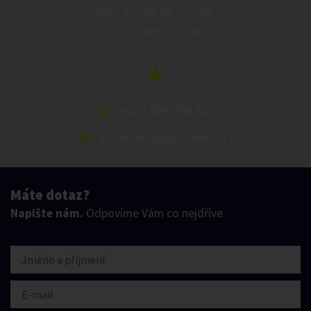
MěU: Po: 08:00 – 17:00,
St: 12:00 – 16:00
+420 499 898 921
podatelna@pilnikov.cz
Máte dotaz?
Napište nám.
Odpovíme Vám co nejdříve.