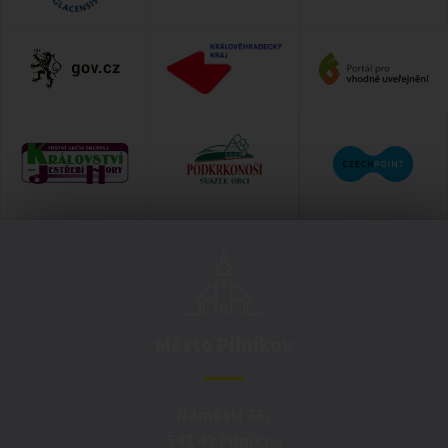
Město Pilníkov
Náměstí 36,
542 42 Pilníkov