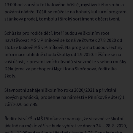
13:00hod v areálu fotbalového hřiště, mysliveckého srubu a
požární nádrže. Těšit se můžete na bohatý kulturní program,
stánkový prodej, tombolu i široký sortiment občerstvení.
Schůzka pro rodiče dětí, kteří budou ve školním roce
navštěvovat MŠ v Pilníkově se koná ve čtvrtek 27.8.2020 od
15:15 v budově MŠ v Pilníkově. Na programu budou všechny
informace ohledně chodu školky od 1.9.2020. Těšíme se na
vaši účast, z preventivních důvodů si vezměte s sebou roušky.
Děkujeme za pochopení Mgr. Ilona Skořepová, ředitelka
školy.
Slavnostní zahájení školního roku 2020/2021 a přivítání
nových prvňáčků, proběhne na náměstí v Pilníkově v úterý 1.
září 2020 od 7:45.
Ředitelství ZŠ a MŠ Pilníkov oznamuje, že stravné ve školní
jídelně na měsíc září se bude vybírat ve dnech 24. – 28. 8. 2020,
od 8 – 12:00hod ve školní jídelně v budově ZŠ. Cena jednoho