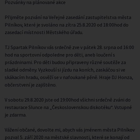
Pozvánky na plánované akce
Přijměte pozvání na Veřejné zasedání zastupitelstva města
Pilníkov, které je svoláno na zítra 25.8.2020 od 18:00hod do
zasedací místnosti Městského úřadu.
TJ Spartak Pilníkov vás srdečně zve v pátek 28. srpna od 16:00
hod na sportovní odpoledne pro děti, aneb loučení s
prázdninami. Pro děti budou připraveny různé soutěže za
sladké odměny. Vyzkouší si jízdu na koních, zaskáčou si ve
skákacím hradu, osvěží se v nafoukané pěně. Hraje DJ Honza,
občerstvení je zajištěno.
V sobotu 29.8.2020 jste od 19:00hod všichni srdečně zváni do
restaurace Slunce na „Československou diskotéku“. Vstupné
je zdarma.
Vážení občané, dovolte mi, abych vás jménem města Pilníkov
pozval 5. září 2020 na městské slavnosti, které se konají od