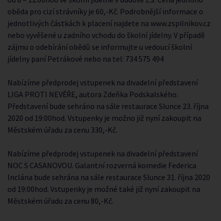
oběda pro cizí strávníky je 60,-Kč. Podrobnější informace o
jednotlivých částkách k placení najdete na www.zspilnikov.cz
nebo vyvěšené u zadního vchodu do školní jídelny. V případě
zájmu o odebírání obědů se informujte u vedoucí školní
jídelny paní Petrákové nebo na tel: 734 575 494
Nabízíme předprodej vstupenek na divadelní představení
LIGA PROTI NEVĚŘE, autora Zdeňka Podskalského.
Představení bude sehráno na sále restaurace Slunce 23. října
2020 od 19:00hod. Vstupenky je možno již nyní zakoupit na
Městském úřadu za cenu 330,-Kč.
Nabízíme předprodej vstupenek na divadelní představení
NOC S CASANOVOU. Galantní rozverná komedie Federica
Inclána bude sehrána na sále restaurace Slunce 31. října 2020
od 19:00hod. Vstupenky je možné také již nyní zakoupit na
Městském úřadu za cenu 80,-Kč.