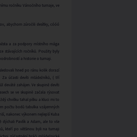
jnímu ročníku Vánočního turnaje, ve
íkov, abychom zúročili desítky, cóóó
d města a za podpory místního mága
ce stávajících ročníků. Použity byly
odrobností a historie o turnaji.
sledovali hned po ránu kolik dorazí
Za účasti devíti mládežníků, ( tří
l deváté zahájen. Ve skupině devíti
asech se ve skupině začala rýsovat
ý chvilku tahal pilku a kluci mi to
jném počtu bodů tabulka vzájemných
menší, nakonec výkonem nejlepší Kuba
ě dýchali Pavlík a Adam, ale to vše
, kteří po většinou byli na turnaji
šichni zúčastnění hráči mládežnické