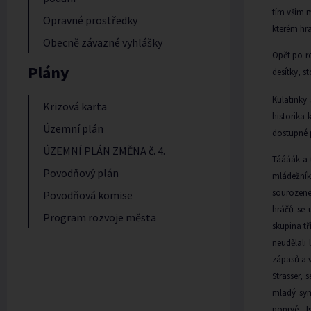
tím vším 
Opravné prostředky
kterém hra
Obecně závazné vyhlášky
Opět po ro
Plány
desítky, 
Kulatinky
Krizová karta
historika-
Územní plán
dostupné p
ÚZEMNÍ PLÁN ZMĚNA č. 4.
Táááák a t
Povodňový plán
mládežník
sourozene
Povodňová komise
hráčů se 
Program rozvoje města
skupina tř
neudělali
zápasů a v
Strasser, 
mladý sym
poprvé. J