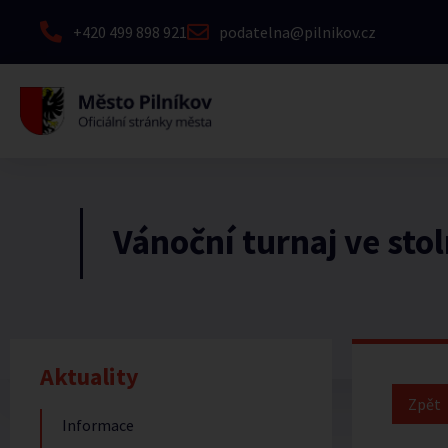
+420 499 898 921
podatelna@pilnikov.cz
Vánoční turnaj ve sto
Aktuality
Informace