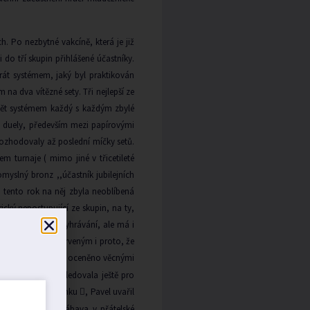
h. Po nezbytné vakcíně, která je již
do tří skupin přihlášené účastníky.
 hrát systémem, jaký byl praktikován
na dva vítězné sety. Tři nejlepší ze
opět systémem každý s každým zbylé
é duely, především mezi papírovými
 rozhodovaly až poslední míčky setů.
em turnaje ( mimo jiné v třicetileté
omyslný bronz ,,účastník jubilejních
o tento rok na něj zbyla neoblíbená
ký nepostupující ze skupin, na ty,
turnaj není jen o vyhrávání, ale má i
těm žluto-modro-červeným i proto, že
nějších hráčů bylo oceněno věcnými
šení výsledků následovala ještě pro
ilda namydlil mamku
, Pavel uvařil

dále pak volná zábava v přátelské