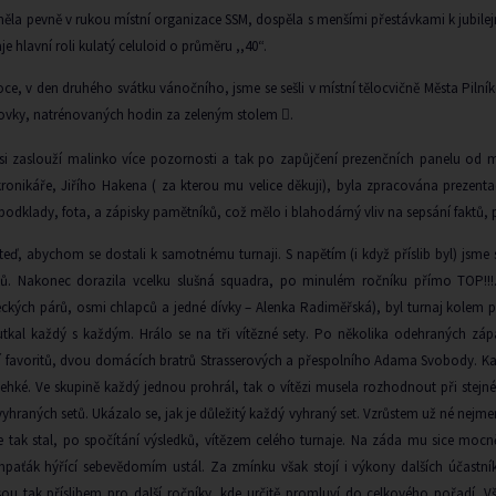
měla pevně v rukou místní organizace SSM, dospěla s menšími přestávkami k jubile
je hlavní roli kulatý celuloid o průměru ,,40“.
ce, v den druhého svátku vánočního, jsme se sešli v místní tělocvičně Města Piln
stovky, natrénovaných hodin za zeleným stolem
.

 si zaslouží malinko více pozornosti a tak po zapůjčení prezenčních panelu o
kronikáře, Jiřího Hakena ( za kterou mu velice děkuji), byla zpracována prezenta
odklady, fota, a zápisky pamětníků, což mělo i blahodárný vliv na sepsání faktů, p
eď, abychom se dostali k samotnému turnaji. S napětím (i když příslib byl) jsme 
ů. Nakonec dorazila vcelku slušná squadra, po minulém ročníku přímo TOP!!!. 
ckých párů, osmi chlapců a jedné dívky – Alenka Radiměřská), byl turnaj kolem pů
utkal každý s každým. Hrálo se na tři vítězné sety. Po několika odehraných záp
í favoritů, dvou domácích bratrů Strasserových a přespolního Adama Svobody. Každ
 lehké. Ve skupině každý jednou prohrál, tak o vítězi musela rozhodnout při ste
yhraných setů. Ukázalo se, jak je důležitý každý vyhraný set. Vzrůstem už né nej
se tak stal, po spočítání výsledků, vítězem celého turnaje. Na záda mu sice mocn
paťák hýřící sebevědomím ustál. Za zmínku však stojí i výkony dalších účastníků
sou tak příslibem pro další ročníky, kde určitě promluví do celkového pořadí. V