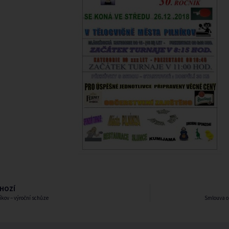
HOZÍ
íkov – výroční schůze
Smlouva o