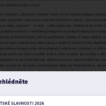
 byli odměněni věcnými cenami.
le v útrobách ,,očkovacího střediska“ začali scházet účastníci kategorie dospělýc
alou povinností – tetanovku by totiž měl mít každý ze zákona – jsme rozlosovali 
y po devíti ,,plajerech“ – tři stoly – vcelku ideální stav. Tradičně se tak mohlo
 posledních ročnících. V devítičlenných skupinách se postupně utkal každý s každým 
stoupili do finálové skupiny, kde se započítanými výsledky ze skupin odehráli 
tvrtí ze skupin odehráli mezi sebou zápasy o desáté až dvanácté místo. Napínav
byly ozdobou turnaje a misky vah se přelévaly z jedné strany na druhou a o vítězi
urnaje splnili svoji úlohu a podělili se tak o místa na bedně. Bez porážky a vítěz
iž podesáté ) se stal Fanda Bartůněk, stříbrnou pozici pro sebe bral Miloš Petr a p
ilan Bonisch ml.. Na bednu neměl tentokrát daleko ani Pavel Strasser st., ale pr
– rozhodl vzájemný zápas s Milanem. S úctou musím též vzpomenout i na notoric
čí uhrát třeba i jediný set nebo míček, ale svojí každoroční účastí prezentují, že 
ehlédněte
ty. Při vyhlašování výsledků tak letos převládaly barvy spíše červenobílé oproti 
ekávaní účastníci byli ten den ještě poněkud ,,country – tygr“.
. Dvanáct nejúspěš

utovní pohár do ročního držení si odnesl vítěz turnaje Fanda Bartůněk. Po vyhlá
malá retrotombola ( doufám, že už Krbec přepral minimálně jedny ponožky
, M

TSKÉ SLAVNOSTI 2026
, Jarda nastudoval čokoládu a Jirka-Buchy se neudusil tureckým medem
) a 
