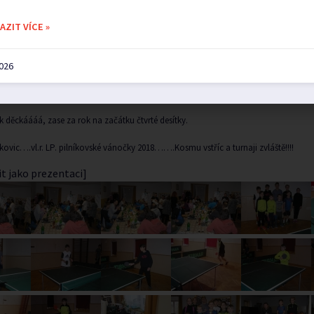
.
ZIT VÍCE »
h touto cestou poděkovat všem účastníkům turnaje, Pavlovi za pomoc při organiza
urnaje, za barem a vynikají každoroční gulášek Iris, za opět super dršťkovou Miluš
2026
 a jakkoli jinak přispěli. Vám všem ostatním za účast na turnaji, protože bez Vás
tak maximálně o stěnu!!!
k děckáááá, zase za rok na začátku čtvrté desítky.
níkovic….vl.r. LP. pilníkovské vánočky 2018…….Kosmu vstříc a turnaji zvláště!!!!
t jako prezentaci]