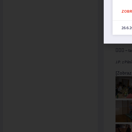
atmosféře
ZOBRA
Chtěl byc
historie t
26.6.
sponzorsky
doma jen 
 –
ta
J.P. z Pil
[Zobrazi