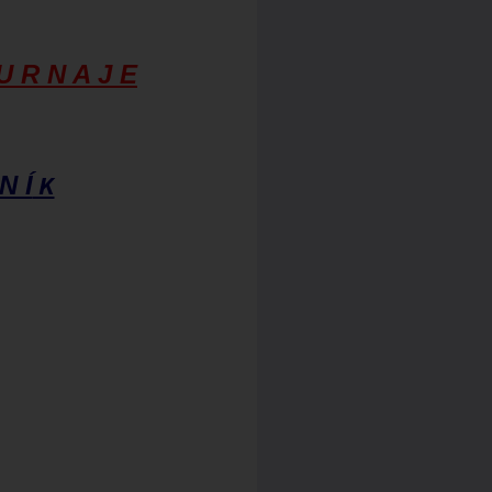
U R N A J E
K
N Í