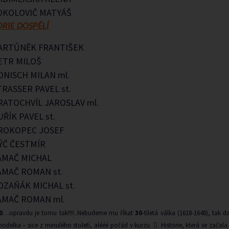
OKOLOVIČ MATYÁŠ
RIE DOSPĚLÍ
ARTŮNĚK FRANTIŠEK
ETR MILOŠ
ONISCH MILAN ml.
TRASSER PAVEL st.
RATOCHVÍL JAROSLAV ml.
UŘÍK PAVEL st.
ROKOPEC JOSEF
ÝČ ČESTMÍR
AMAČ MICHAL
AMAČ ROMAN st.
OZAŇÁK MICHAL st.
AMAČ ROMAN ml.
0
…opravdu je tomu tak!!!!..Nebudeme mu říkat
30
-tiletá válka (1618-1648), tak 
 modelka – sice z minulého století, alééé pořád v kurzu.
. Historie, která se zača
