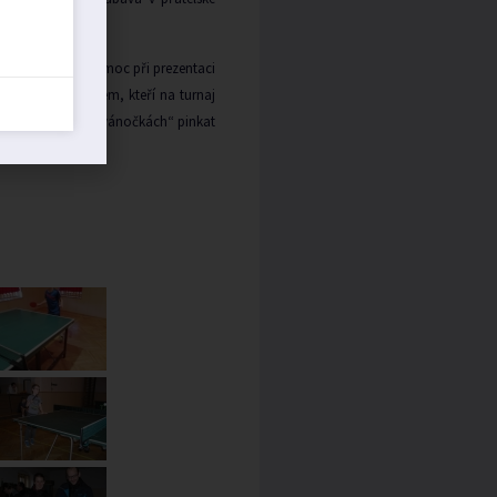
ci, Jirkovi za pomoc při prezentaci
ce a Pavlovi a všem, kteří na turnaj
, bych si mohl o ,,vánočkách“ pinkat