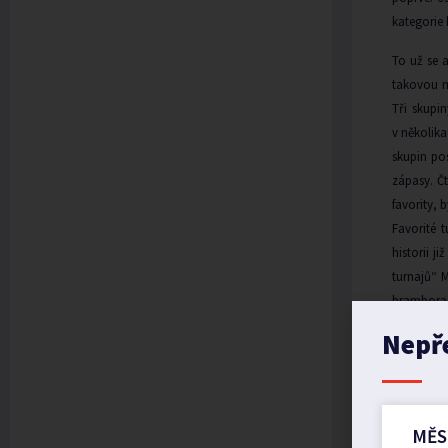
kategorie
To už se a
takovou m
Tři skupin
v několika
skupin po
zápasy. Č
favority, 
Favorité t
historii j
turnajů“ M
brambora 
kterým sta
Nepř
jiné hodno
někteří oč
cenami, p
pobavení 
MĚS
polívku
