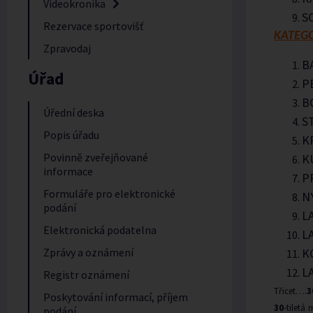
Videokronika
S
Rezervace sportovišť
KATEGO
Zpravodaj
B
Úřad
P
B
Úřední deska
S
Popis úřadu
K
Povinně zveřejňované
K
informace
P
Formuláře pro elektronické
N
podání
L
Elektronická podatelna
L
K
Zprávy a oznámení
L
Registr oznámení
Třicet….
3
Poskytování informací, příjem
30
-tiletá
podání