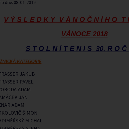
no dne:
08. 01. 2019
V Ý S L E D K Y V Á N O Č N Í H O T 
VÁNOCE 2018
S T O L N Í T E N I S 30. R O Č 
ŽNICKÁ KATEGORIE
TRASSER JAKUB
TRASSER PAVEL
VOBODA ADAM
AMÁČEK JAN
XNAR ADAM
OKOLOVIČ ŠIMON
ADIMĚŘSKÝ MICHAL
ADIMĚŘSKÁ ALENA