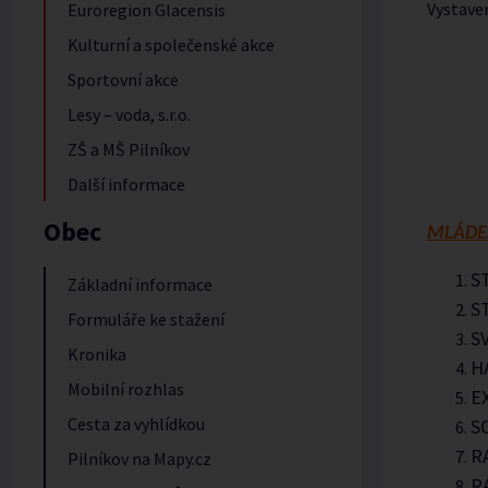
Vystave
Euroregion Glacensis
Kulturní a společenské akce
Sportovní akce
Lesy – voda, s.r.o.
ZŠ a MŠ Pilníkov
Další informace
Obec
MLÁDE
S
Základní informace
S
Formuláře ke stažení
S
Kronika
H
Mobilní rozhlas
E
Cesta za vyhlídkou
S
R
Pilníkov na Mapy.cz
R