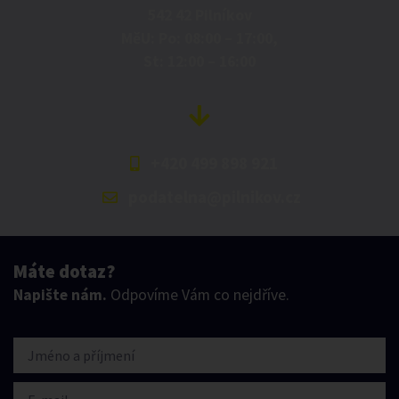
542 42 Pilníkov
MěU: Po: 08:00 – 17:00,
St: 12:00 – 16:00
+420 499 898 921
podatelna@pilnikov.cz
Máte dotaz?
Napište nám.
Odpovíme Vám co nejdříve.