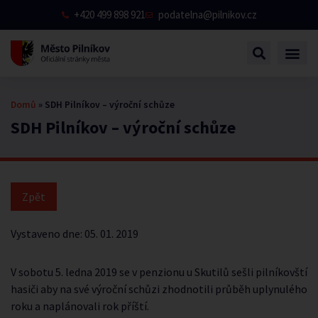
+420 499 898 921
podatelna@pilnikov.cz
Domů
»
SDH Pilníkov – výroční schůze
SDH Pilníkov – výroční schůze
Vystaveno dne:
05. 01. 2019
V sobotu 5. ledna 2019 se v penzionu u Skutilů sešli pilníkovští
hasiči aby na své výroční schůzi zhodnotili průběh uplynulého
roku a naplánovali rok příští.