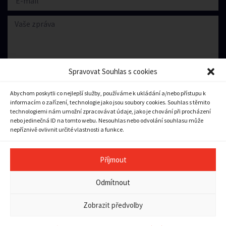
Spravovat Souhlas s cookies
Abychom poskytli co nejlepší služby, používáme k ukládání a/nebo přístupu k
informacím o zařízení, technologie jako jsou soubory cookies. Souhlas s těmito
Souhlasím se zpracování
osobních údajů.
technologiemi nám umožní zpracovávat údaje, jako je chování při procházení
nebo jedinečná ID na tomto webu. Nesouhlas nebo odvolání souhlasu může
nepříznivě ovlivnit určité vlastnosti a funkce.
Odeslat zprávu
Příjmout
Copyright © 2023 město Pilníkov
Odmítnout
Ochrana osobních údajů
|
Zásady cookies (EU)
|
Pravidla
přístupnosti a použitelnosti
Zobrazit předvolby
Tvorba webu:
Vector
a
Bort