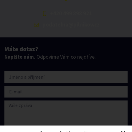
+420 499 898 921
podatelna@pilnikov.cz
Máte dotaz?
Napište nám.
Odpovíme Vám co nejdříve.