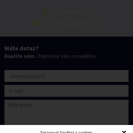
+420 499 898 921
podatelna@pilnikov.cz
Máte dotaz?
Napište nám.
Odpovíme Vám co nejdříve.
Spravovat Souhlas s cookies