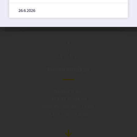
26.6.2026
Město Pilníkov
Náměstí 36,
542 42 Pilníkov
MěU: Po: 08:00 – 17:00,
St: 12:00 – 16:00