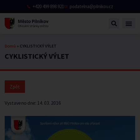
+420 499 898 921
podatelna@pilnikov.cz
Domů
»
CYKLISTICKÝ VÝLET
CYKLISTICKÝ VÝLET
Vystaveno dne:
14. 03. 2016