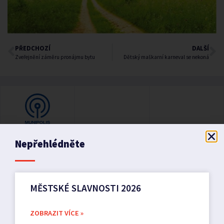
PŘEDCHOZÍ
DALŠÍ
Zveřejnění záměru pronájmu bytu
Dětský maškarní karneval se nekoná
Nepřehlédněte
MĚSTSKÉ SLAVNOSTI 2026
ZOBRAZIT VÍCE »