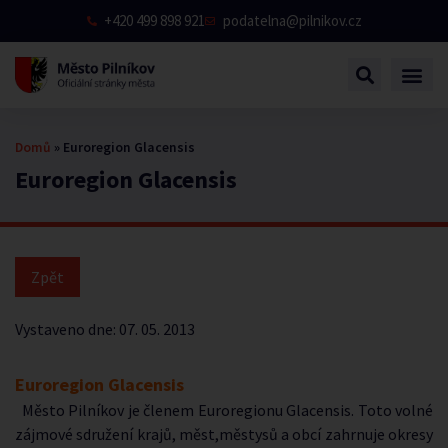
+420 499 898 921
podatelna@pilnikov.cz
Domů
»
Euroregion Glacensis
Euroregion Glacensis
Vystaveno dne:
07. 05. 2013
Euroregion Glacensis
Město Pilníkov je členem Euroregionu Glacensis. Toto volné
zájmové sdružení krajů, měst,městysů a obcí zahrnuje okresy