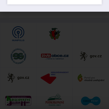
PŘEDCHOZÍ
DALŠÍ
Městská památková zóna Pilníkov
Oznámení – zveřejnění záměru směny pozemků