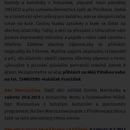
kostely a katedrály v Kreszówe, zapsané mezi památky
UNESCO a přes Lubawku,Bernartice zpět do Pilníkova. Jedná
se o turistický výlet určený pro každého, kdo se alespoň občas
sveze na kole. Cestou budou zastávky a bude se čekat na
všechny účastníky. Tašky a věci na přespání v tělocvičně nám
poveze doprovodný mikrobus a pojede s námi také sanitka s
lékařem. Žádáme všechny zájemce,aby se přihlásili
nejpozději do 5.června. Musíme zajistit ubytování, stravování
a pití, vše účastníci obdrží zdarma. Všechny zájemce o tento
cyklovýlet k poznání polského pohraničí srdečně zveme k
účasti. Nezapomeňte se včas
přihlásit na Měú Pilníkov nebo
na tel. 734607580 -Hubáček František
Den Marciszówa.
Další akci pořádá Gmina Marciszów
v
sobotu 29.6.2013
u kulturního domu a fotbalového hřiště.
Den Marciszówa s bohatým kulturním a sportovním
programem. Na Den Marciszówa pojede z Pilníkova autobus a
také na tuto akci občany tímto zveme.
Den obce-Sport nezná hranic ve Vítězné.
V sobotu 6.7.2013