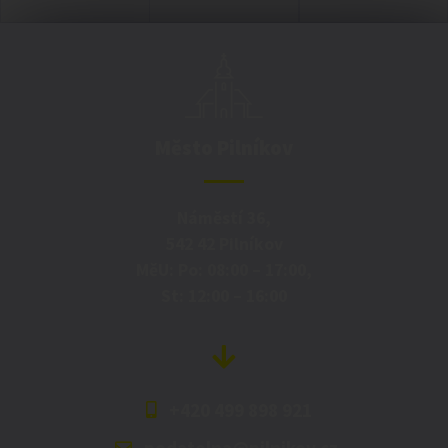
Město Pilníkov
Náměstí 36,
542 42 Pilníkov
MěU: Po: 08:00 – 17:00,
St: 12:00 – 16:00
+420 499 898 921
podatelna@pilnikov.cz