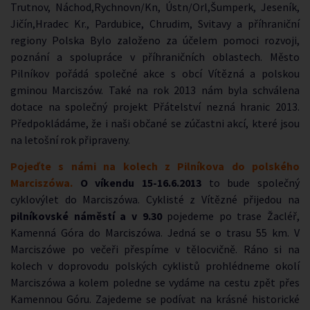
Trutnov, Náchod,Rychnovn/Kn, Ústn/Orl,Šumperk, Jeseník,
Jičín,Hradec Kr., Pardubice, Chrudim, Svitavy a příhraniční
regiony Polska Bylo založeno za účelem pomoci rozvoji,
poznání a spolupráce v příhraničních oblastech. Město
Pilníkov pořádá společné akce s obcí Vítězná a polskou
gminou Marciszów. Také na rok 2013 nám byla schválena
dotace na společný projekt Přátelství nezná hranic 2013.
Předpokládáme, že i naši občané se zúčastni akcí, které jsou
na letošní rok připraveny.
Pojeďte s námi na kolech z Pilníkova do polského
Marciszówa.
O víkendu 15-16.6.2013
to bude společný
cyklovýlet do Marciszówa. Cyklisté z Vítězné přijedou na
pilníkovské náměstí a v 9.30
pojedeme po trase Žacléř,
Kamenná Góra do Marciszówa. Jedná se o trasu 55 km. V
Marciszówe po večeři přespíme v tělocvičně. Ráno si na
kolech v doprovodu polských cyklistů prohlédneme okolí
Marciszówa a kolem poledne se vydáme na cestu zpět přes
Kamennou Góru. Zajedeme se podívat na krásné historické