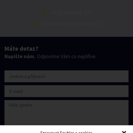
+420 499 898 921
podatelna@pilnikov.cz
Máte dotaz?
Napište nám.
Odpovíme Vám co nejdříve.
Spravovat Souhlas s cookies