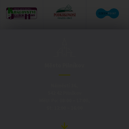
Město Pilníkov
Náměstí 36,
542 42 Pilníkov
MěU: Po: 08:00 – 17:00,
St: 12:00 – 16:00