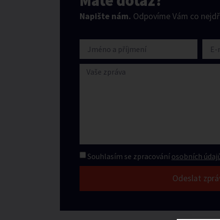
Máte dotaz?
Napište nám.
Odpovíme Vám co nejdří
Souhlasím se zpracování
osobních údajů
Odeslat zprá