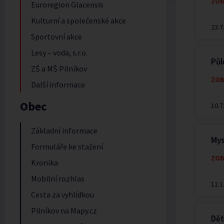
ZOB
Euroregion Glacensis
Kulturní a společenské akce
23.7
Sportovní akce
Lesy – voda, s.r.o.
Půl
ZŠ a MŠ Pilníkov
ZOB
Další informace
Obec
10.7
Základní informace
Mys
Formuláře ke stažení
ZOB
Kronika
Mobilní rozhlas
12.1
Cesta za vyhlídkou
Pilníkov na Mapy.cz
Dět