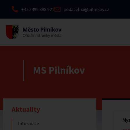
+420 499 898 921
podatelna@pilnikov.cz
MS Pilníkov
Aktuality
Mys
Informace