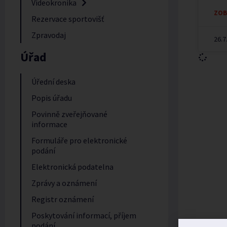
Videokronika
ZOB
Rezervace sportovišť
Zpravodaj
26.7
Úřad
Úřední deska
Popis úřadu
Povinně zveřejňované
informace
Formuláře pro elektronické
podání
Elektronická podatelna
Zprávy a oznámení
Registr oznámení
Poskytování informací, příjem
podání