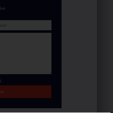
ve.
.
vu