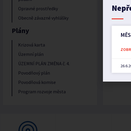
Nepř
Opravné prostředky
Obecně závazné vyhlášky
Plány
MĚS
Krizová karta
ZOBRA
Územní plán
ÚZEMNÍ PLÁN ZMĚNA č. 4.
26.6.
Povodňový plán
Povodňová komise
Program rozvoje města