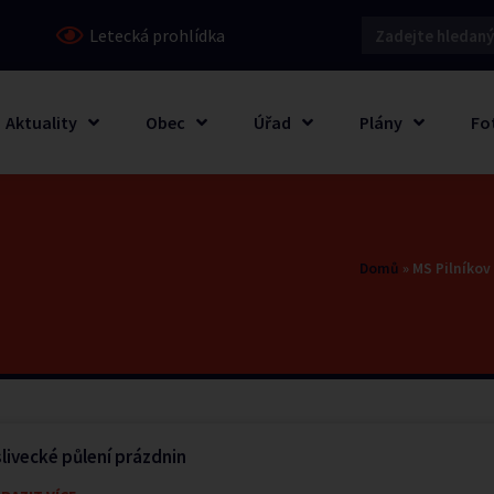
Letecká prohlídka
Aktuality
Obec
Úřad
Plány
Fo
Domů
»
MS Pilníkov
livecké půlení prázdnin