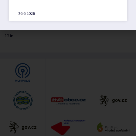
26.6.2026
1
2
►