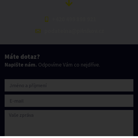
+420 499 898 921
podatelna@pilnikov.cz
Máte dotaz?
Napište nám.
Odpovíme Vám co nejdříve.