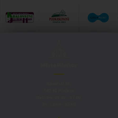
Město Pilníkov
Náměstí 36,
542 42 Pilníkov
MěU: Po: 08:00 – 17:00,
St: 12:00 – 16:00