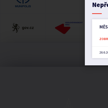
Nepř
MĚS
ZOBRA
26.6.