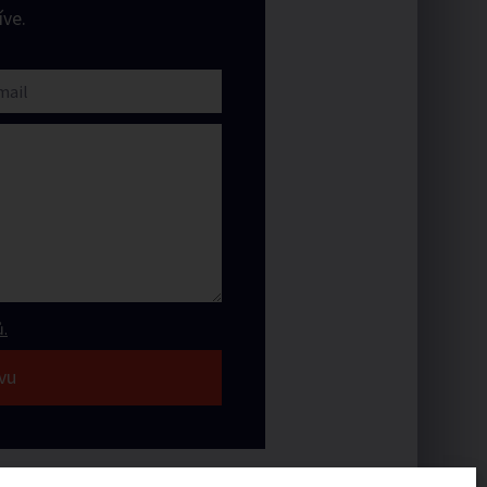
ve.
.
vu