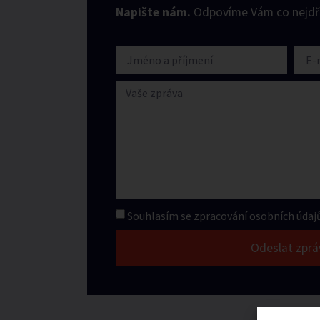
Napište nám.
Odpovíme Vám co nejdří
Souhlasím se zpracování
osobních údajů
Odeslat zprá