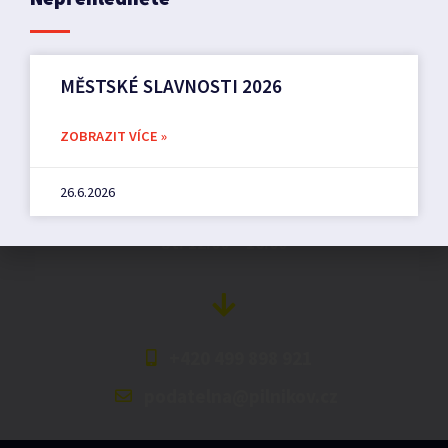
MĚSTSKÉ SLAVNOSTI 2026
Město Pilníkov
ZOBRAZIT VÍCE »
Náměstí 36,
542 42 Pilníkov
26.6.2026
MěU: Po: 08:00 – 17:00,
St: 12:00 – 16:00
+420 499 898 921
podatelna@pilnikov.cz