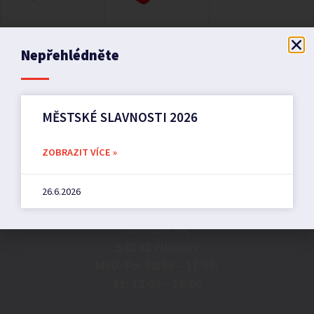
Nepřehlédněte
MĚSTSKÉ SLAVNOSTI 2026
ZOBRAZIT VÍCE »
Město Pilníkov
26.6.2026
Náměstí 36,
542 42 Pilníkov
MěU: Po: 08:00 – 17:00,
St: 12:00 – 16:00