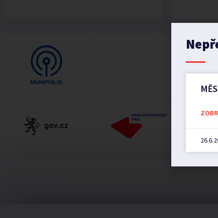
Nepř
MĚS
ZOBRA
26.6.