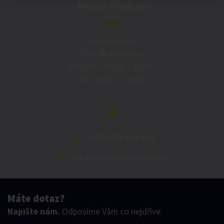
Město Pilníkov
Náměstí 36,
542 42 Pilníkov
MěU: Po: 08:00 – 17:00,
St: 12:00 – 16:00
+420 499 898 921
podatelna@pilnikov.cz
Máte dotaz?
Napište nám.
Odpovíme Vám co nejdříve.