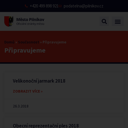
+420 499 898 921
podatelna@pilnikov.cz
Domů
»
Současnost
»
Připravujeme
Připravujeme
Velikonoční jarmark 2018
ZOBRAZIT VÍCE »
26.3.2018
Obecní reprezentační ples 2018