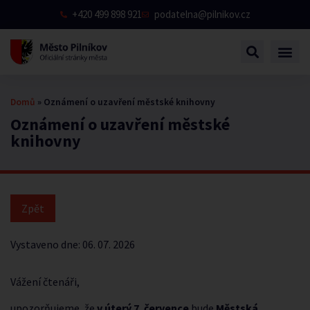
+420 499 898 921
podatelna@pilnikov.cz
Domů
»
Oznámení o uzavření městské knihovny
Oznámení o uzavření městské
knihovny
Vystaveno dne:
06. 07. 2026
Vážení čtenáři,
upozorňujeme, že
v úterý 7. července
bude
Městská