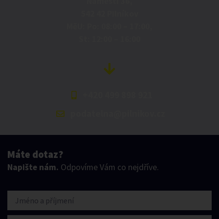
Náměstí 36,
542 42 Pilníkov
MěU: Po: 08:00 – 17:00,
St: 12:00 – 16:00
+420 499 898 921
podatelna@pilnikov.cz
Máte dotaz?
Napište nám.
Odpovíme Vám co nejdříve.