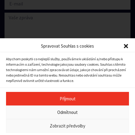
Spravovat Souhlas s cookies
Abychom poskytli co nejlepší služby, používáme k ukládání a/nebo přístupu k
informacím o zařízení, technologie jako jsou soubory cookies. Souhlas s těmito
Souhlasím se zpracování
osobních údajů.
technologiemi nám umožní zpracovávat údaje, jako je chování při procházení
nebo jedinečná ID na tomto webu. Nesouhlas nebo odvolání souhlasu může
nepříznivě ovlivnit určité vlastnosti a funkce.
Odeslat zprávu
Příjmout
Copyright © 2023 město Pilníkov
Odmítnout
Ochrana osobních údajů
|
Zásady cookies (EU)
|
Pravidla
přístupnosti a použitelnosti
Zobrazit předvolby
Tvorba webu:
Vector
a
Bort