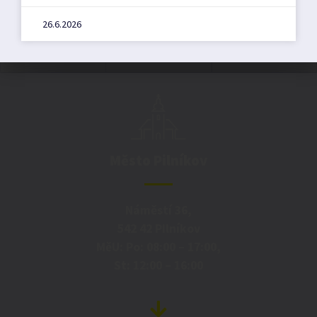
26.6.2026
Město Pilníkov
Náměstí 36,
542 42 Pilníkov
MěU: Po: 08:00 – 17:00,
St: 12:00 – 16:00