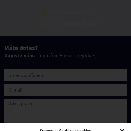
+420 499 898 921
podatelna@pilnikov.cz
Máte dotaz?
Napište nám.
Odpovíme Vám co nejdříve.
Spravovat Souhlas s cookies