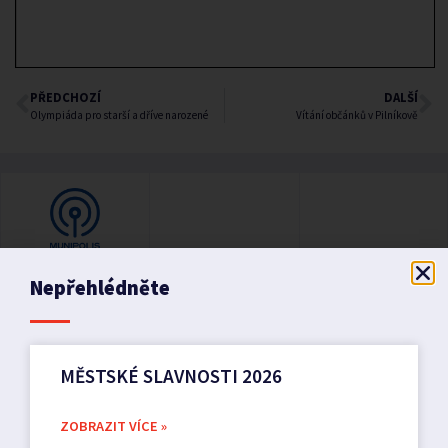
PŘEDCHOZÍ
DALŠÍ
Olympiáda pro starší a dříve narozené
Vítání občánků v Pilníkově
Nepřehlédněte
MĚSTSKÉ SLAVNOSTI 2026
ZOBRAZIT VÍCE »