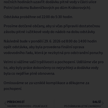
nočních hodinách uzavřít dodávku pitné vody v části ulice
Polní (od domu Bubeníčkových po dům Krákorových).
Odstávka proběhne od 22:00 do 5:30 hodin.
Prosíme dotčené občany, aby si včas připravili dostatečnou
zásobu pitné i užitkové vody do nádob na dobu odstávky.
Následně bude v pondělí 29. 6. 2026 od 8:00 do 14:00 hodin
opět odstávka, aby byla provedena finální oprava
vodovodního řadu, která je nezbytná pro odstranění poruchy.
Velmi si vážíme vaší trpělivosti a pochopení. Uděláme vše pro
to, aby byly práce dokončeny co nejrychleji a dodávka vody
byla co nejdříve plně obnovena.
Omlouváme se za vzniklé komplikace a děkujeme za
pochopení.
PŘEDCHOZÍ
DALŠÍ
HAVÁRIE VODOVODU – POLNÍ ULICE
POZVÁNKA NA LETNÍ ZAHRÁDKU