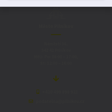
Město Pilníkov
Náměstí 36,
542 42 Pilníkov
MěU: Po: 08:00 – 17:00,
St: 12:00 – 16:00
+420 499 898 921
podatelna@pilnikov.cz