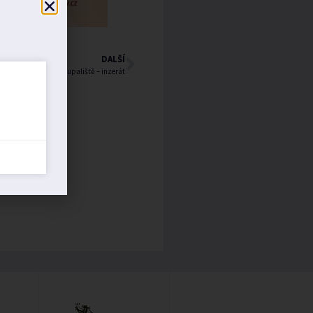
DALŠÍ
Technik koupaliště – inzerát