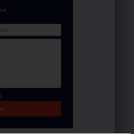
ve.
.
vu