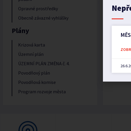
Nepř
Opravné prostředky
Obecně závazné vyhlášky
PŘEDC
Plány
Opékání 
MĚS
Krizová karta
ZOBRA
Územní plán
ÚZEMNÍ PLÁN ZMĚNA č. 4.
26.6.
Povodňový plán
Povodňová komise
Program rozvoje města