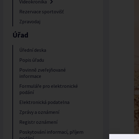
Videokronika
Rezervace sportovišť
Zpravodaj
Úřad
Úřední deska
Popis úřadu
Povinně zveřejňované
informace
Formuláře pro elektronické
podání
Elektronická podatelna
Zprávy a oznámení
Registr oznámení
Poskytování informací, příjem
podání