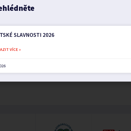
ehlédněte
HOZÍ
buřtů se seniory
TSKÉ SLAVNOSTI 2026
ZIT VÍCE »
2026