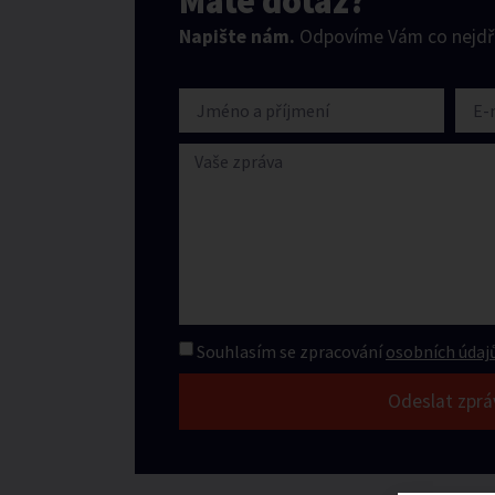
Máte dotaz?
Napište nám.
Odpovíme Vám co nejdří
Souhlasím se zpracování
osobních údajů
Odeslat zprá