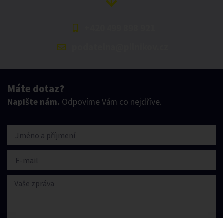
+420 499 898 921
podatelna@pilnikov.cz
Máte dotaz?
Napište nám.
Odpovíme Vám co nejdříve.