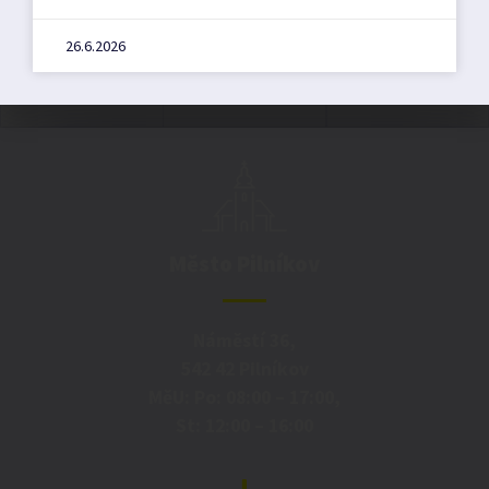
26.6.2026
Město Pilníkov
Náměstí 36,
542 42 Pilníkov
MěU: Po: 08:00 – 17:00,
St: 12:00 – 16:00