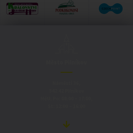
Město Pilníkov
Náměstí 36,
542 42 Pilníkov
MěU: Po: 08:00 – 17:00,
St: 12:00 – 16:00