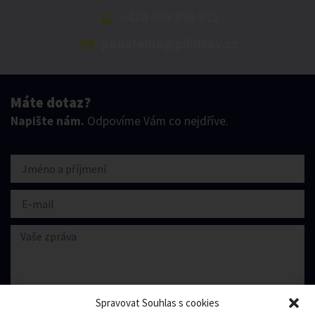
+420 499 898 921
podatelna@pilnikov.cz
Máte dotaz?
Napište nám.
Odpovíme Vám co nejdříve.
Spravovat Souhlas s cookies