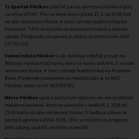
TJ Spartak Pilníkov
srdečně zve na sportovní maškarní ples
na téma SPORT. Ples se koná tento pátek 27. 2. od 20:00 hod
na sále restaurace Slunce. K tanci zahraje hudební skupina
Proradost. Těšit se můžete na bohatou tombolu a dobrou
náladu. Předprodej vstupenek je možný na telefonním čísle
777 552 547.
Vedení města Pilníkov
si vás dovoluje srdečně pozvat na
Městský reprezentační ples, který se koná v pátek 6. 3. na sále
restaurace Slunce. K tanci zahraje hudební skupina Koplaho
Band. Předprodej vstupenek na městský ples je na MěÚ
Pilníkov, nebo na tel: 603 558 852.
Město Pilníkov
spolu s kulturním výborem vás zve na Dětský
maškarní karneval, který se uskuteční v neděli 8. 3. 2026 od
15:00 hodin na sále restaurace Slunce. O hudbu a zábavu se
postará agentura VOSA JEDE, těšit se můžete na program
plný zábavy, soutěží, písniček a tanečků.