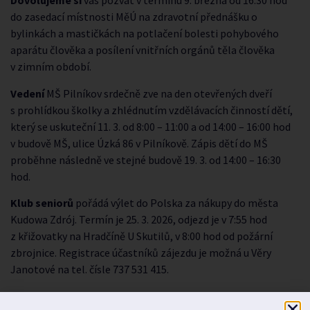
Dovolujeme si
vás pozvat v termínu 9. března od 16:30 hod
do zasedací místnosti MěÚ na zdravotní přednášku o
bylinkách a mastičkách na potlačení bolesti pohybového
aparátu člověka a posílení vnitřních orgánů těla člověka
v zimním období.
Vedení
MŠ Pilníkov srdečně zve na den otevřených dveří
s prohlídkou školky a zhlédnutím vzdělávacích činností dětí,
který se uskuteční 11. 3. od 8:00 – 11:00 a od 14:00 – 16:00 hod
v budově MŠ, ulice Úzká 86 v Pilníkově. Zápis dětí do MŠ
proběhne následně ve stejné budově 19. 3. od 14:00 – 16:30
hod.
Klub seniorů
pořádá výlet do Polska za nákupy do města
Kudowa Zdrój. Termín je 25. 3. 2026, odjezd je v 7:55 hod
z křižovatky na Hradčíně U Skutilů, v 8:00 hod od požární
zbrojnice. Registrace účastníků zájezdu je možná u Věry
Janotové na tel. čísle 737 531 415.
PŘEDCHOZÍ
DALŠÍ