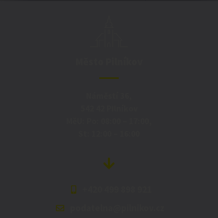
Město Pilníkov
Náměstí 36,
542 42 Pilníkov
MěU: Po: 08:00 – 17:00,
St: 12:00 – 16:00
+420 499 898 921
podatelna@pilnikov.cz