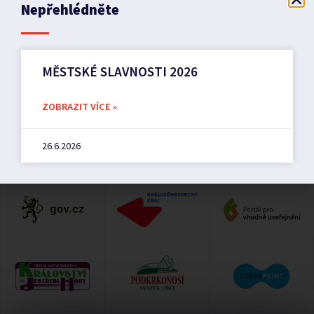
Nepřehlédněte
Akce Hostinné – březen 2026
Sportovní den pro seniory
MĚSTSKÉ SLAVNOSTI 2026
ZOBRAZIT VÍCE »
26.6.2026