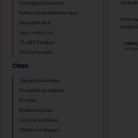
Vystave
Euroregion Glacensis
Kulturní a společenské akce
Informuj
Sportovní akce
prodej č
Lesy – voda, s.r.o.
ZŠ a MŠ Pilníkov
PŘEDC
POZVÁN
Další informace
Obec
Základní informace
Formuláře ke stažení
Kronika
Mobilní rozhlas
Cesta za vyhlídkou
Pilníkov na Mapy.cz