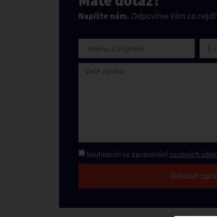
Máte dotaz?
Napište nám.
Odpovíme Vám co nejdří
Souhlasím se zpracování
osobních údajů
Odeslat zprá