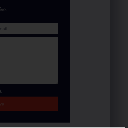
ve.
.
vu