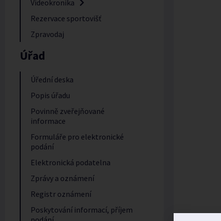
Videokronika
Rezervace sportovišť
Zpravodaj
Úřad
Úřední deska
Popis úřadu
Povinně zveřejňované
informace
Formuláře pro elektronické
podání
Elektronická podatelna
Zprávy a oznámení
Registr oznámení
Poskytování informací, příjem
podání