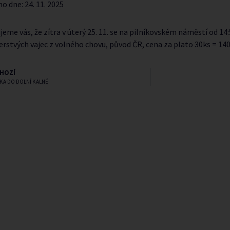
no dne:
24. 11. 2025
eme vás, že zítra v úterý 25. 11. se na pilníkovském náměstí od 14
erstvých vajec z volného chovu, původ ČR, cena za plato 30ks = 140
HOZÍ
KA DO DOLNÍ KALNÉ