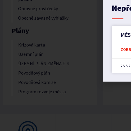
Nepř
Opravné prostředky
Obecně závazné vyhlášky
Plány
MĚS
Krizová karta
ZOBRA
Územní plán
ÚZEMNÍ PLÁN ZMĚNA č. 4.
26.6.
Povodňový plán
Povodňová komise
Program rozvoje města