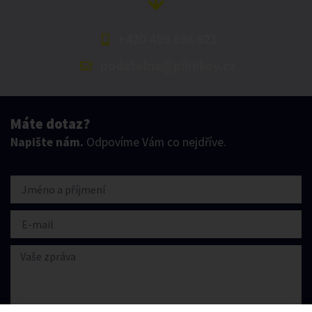
+420 499 898 921
podatelna@pilnikov.cz
Máte dotaz?
Napište nám.
Odpovíme Vám co nejdříve.