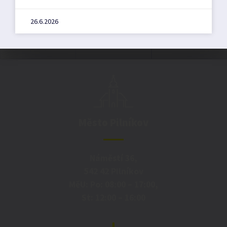
26.6.2026
Město Pilníkov
Náměstí 36,
542 42 Pilníkov
MěU: Po: 08:00 – 17:00,
St: 12:00 – 16:00