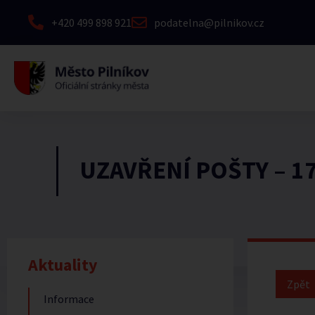
+420 499 898 921
podatelna@pilnikov.cz
UZAVŘENÍ POŠTY – 17
Aktuality
Informace