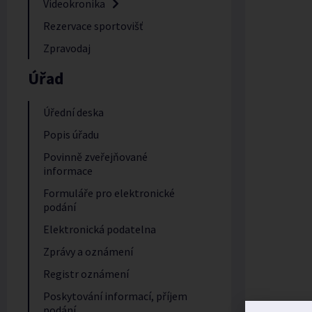
Videokronika
Rezervace sportovišť
Zpravodaj
Úřad
Úřední deska
Popis úřadu
Povinně zveřejňované
informace
Formuláře pro elektronické
podání
Elektronická podatelna
Zprávy a oznámení
Registr oznámení
Poskytování informací, příjem
podání