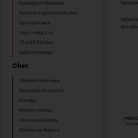
Vystave
Euroregion Glacensis
Kulturní a společenské akce
Vážení o
Sportovní akce
den pil
Lesy – voda, s.r.o.
ZŠ a MŠ Pilníkov
Další informace
Obec
Základní informace
Formuláře ke stažení
Kronika
Mobilní rozhlas
PŘEDC
Cesta za vyhlídkou
Jestřebo
Pilníkov na Mapy.cz