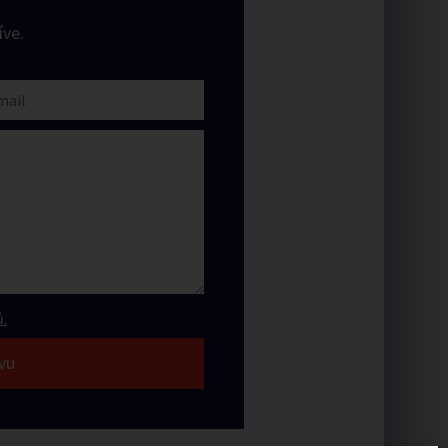
ve.
.
vu