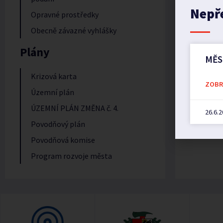
Nepř
Opravné prostředky
Obecně závazné vyhlášky
Plány
MĚS
Krizová karta
ZOBRA
Územní plán
ÚZEMNÍ PLÁN ZMĚNA č. 4.
26.6.
Povodňový plán
Povodňová komise
Program rozvoje města