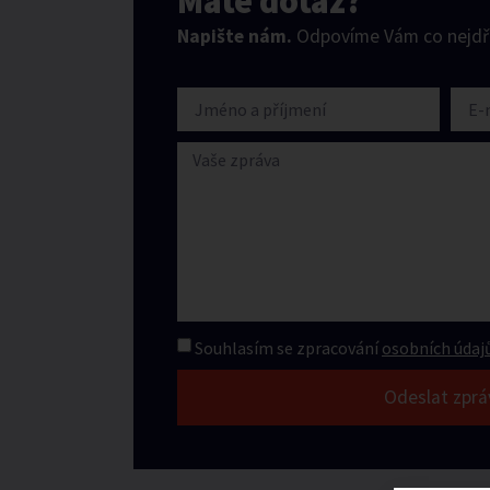
Máte dotaz?
Napište nám.
Odpovíme Vám co nejdří
Souhlasím se zpracování
osobních údajů
Odeslat zprá