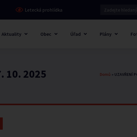
Letecká prohlídka
Aktuality
Obec
Úřad
Plány
Fo
. 10. 2025
Domů
»
UZAVŘENÍ PO