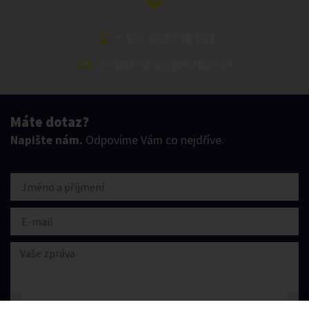
+420 499 898 921
podatelna@pilnikov.cz
Máte dotaz?
Napište nám.
Odpovíme Vám co nejdříve.