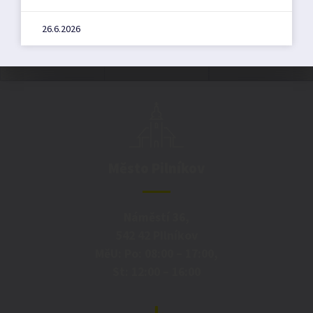
26.6.2026
Město Pilníkov
Náměstí 36,
542 42 Pilníkov
MěU: Po: 08:00 – 17:00,
St: 12:00 – 16:00