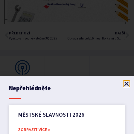
PŘEDCHOZÍ
DALŠÍ
Vyúčtování vodné – stočné 3Q 2025
Oprava silnice I/16 mezi Horkami u St. Paky a Čistou u Horek
Nepřehlédněte
MĚSTSKÉ SLAVNOSTI 2026
ZOBRAZIT VÍCE »