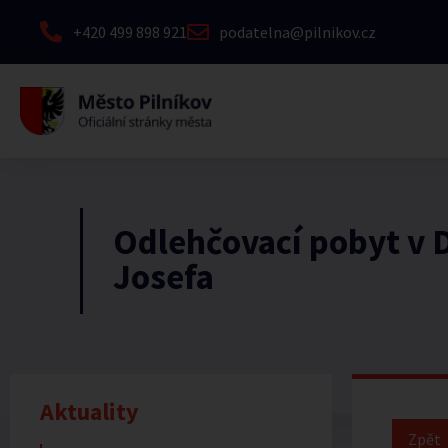
+420 499 898 921
podatelna@pilnikov.cz
Odlehčovací pobyt v 
Josefa
Aktuality