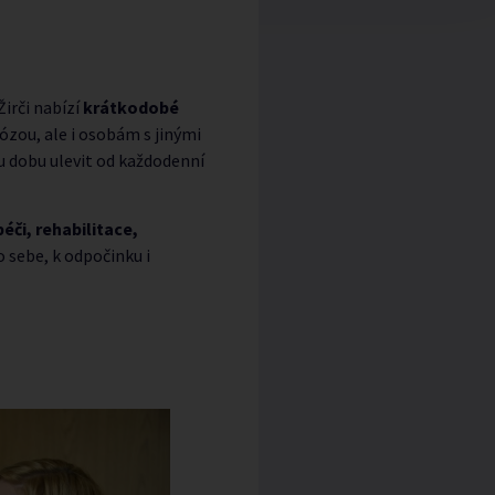
irči nabízí
krátkodobé
zou, ale i osobám s jinými
u dobu ulevit od každodenní
či, rehabilitace,
ro sebe, k odpočinku i