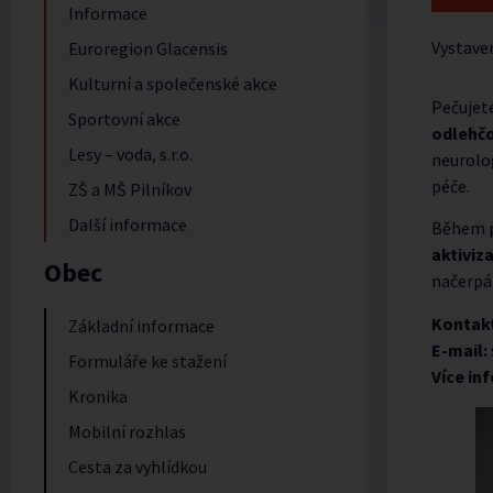
Informace
Vystave
Euroregion Glacensis
Kulturní a společenské akce
Pečujet
Sportovní akce
odlehčo
Lesy – voda, s.r.o.
neurolog
péče.
ZŠ a MŠ Pilníkov
Další informace
Během p
aktiviz
Obec
načerpán
Kontakt
Základní informace
E-mail:
Formuláře ke stažení
Více in
Kronika
Mobilní rozhlas
Cesta za vyhlídkou