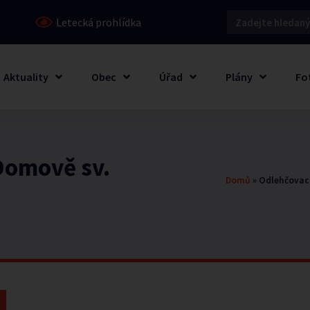
Letecká prohlídka
Aktuality
Obec
Úřad
Plány
Fo
Domově sv.
Domů
»
Odlehčovací