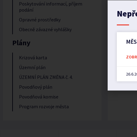
Poskytování informací, příjem
podání
Nepř
Opravné prostředky
Obecně závazné vyhlášky
Plány
MĚS
ZOBRA
Krizová karta
Územní plán
26.6.
ÚZEMNÍ PLÁN ZMĚNA č. 4.
Povodňový plán
Povodňová komise
Program rozvoje města