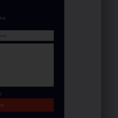
ve.
.
vu