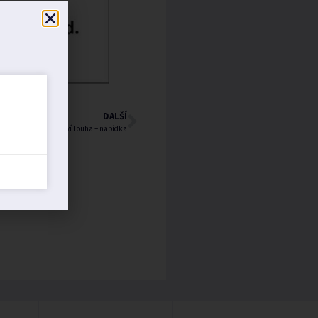
DALŠÍ
Kamenictví Louha – nabídka