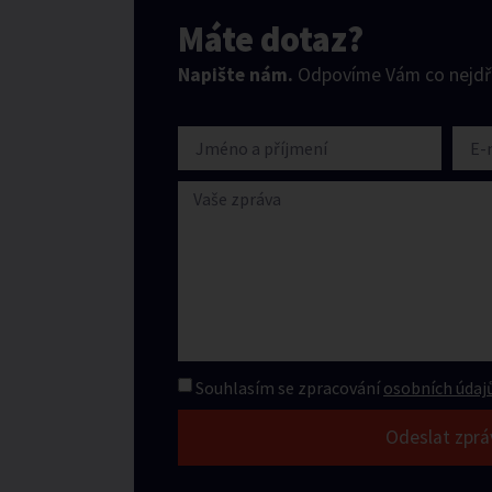
Máte dotaz?
Napište nám.
Odpovíme Vám co nejdří
Souhlasím se zpracování
osobních údajů
Odeslat zprá