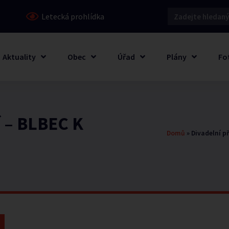
Letecká prohlídka
Aktuality
Obec
Úřad
Plány
Fo
í – BLBEC K
Domů
»
Divadelní p