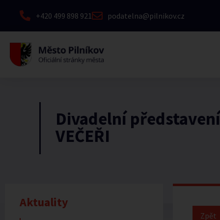
+420 499 898 921
podatelna@pilnikov.cz
Divadelní představen
VEČEŘI
Aktuality