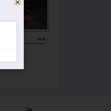
DALŠÍ
Čertoviny a rozsvícení vánočního stromu