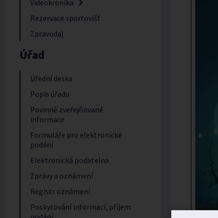
Videokronika
Rezervace sportovišť
Zpravodaj
Úřad
Úřední deska
Popis úřadu
Povinně zveřejňované
informace
Formuláře pro elektronické
podání
Elektronická podatelna
Zprávy a oznámení
Registr oznámení
Poskytování informací, příjem
podání