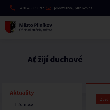
+420 499 898 921
podatelna@pilnikov.cz
Ať žijí duchové
Aktuality
Informace