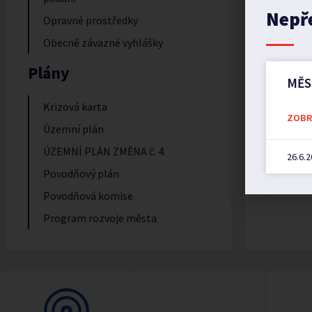
Nepř
Opravné prostředky
Obecně závazné vyhlášky
Plány
MĚS
Krizová karta
PŘEDC
ZOBRA
HLÁŠENÍ
Územní plán
ÚZEMNÍ PLÁN ZMĚNA č. 4.
26.6.
Povodňový plán
Povodňová komise
Program rozvoje města