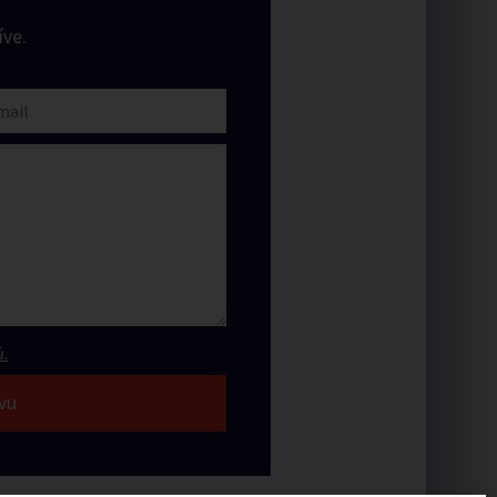
ve.
.
vu