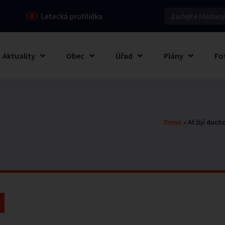
Letecká prohlídka
Aktuality
Obec
Úřad
Plány
Fo
Domů
»
Ať žijí duch