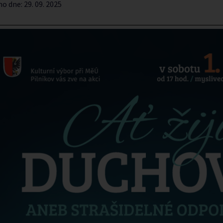
no dne:
29. 09. 2025