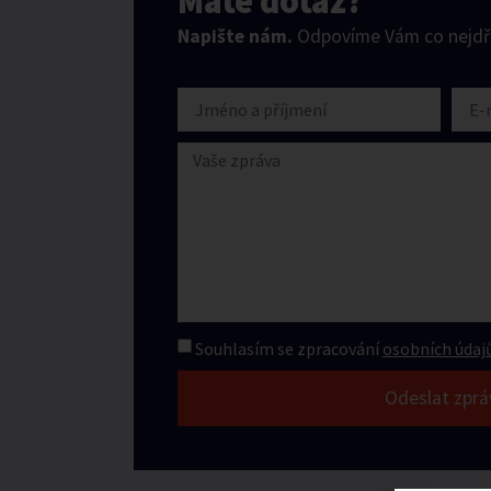
Máte dotaz?
Napište nám.
Odpovíme Vám co nejdří
Souhlasím se zpracování
osobních údajů
Odeslat zprá