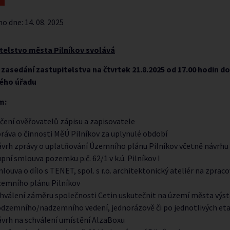
no dne:
14. 08. 2025
telstvo města Pilníkov svolává
 zasedání zastupitelstva na čtvrtek 21.8.2025 od 17.00 hodin d
ého úřadu
m:
čení ověřovatelů zápisu a zapisovatele
ráva o činnosti MěÚ Pilníkov za uplynulé období
vrh zprávy o uplatňování Územního plánu Pilníkov včetně návrhu
pní smlouva pozemku p.č. 62/1 v k.ú. Pilníkov I
louva o dílo s TENET, spol. s r.o. architektonický ateliér na zpra
emního plánu Pilníkov
hválení záměru společnosti Cetin uskutečnit na území města výs
dzemního/nadzemního vedení, jednorázově či po jednotlivých et
vrh na schválení umístění AlzaBoxu