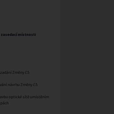
o zasedací místnosti
 zadání Změny č.5
cování návrhu Změny č.5
tavbu optické sítě umístěním
apách