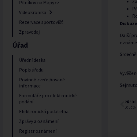
Zá
Pilníkov na Mapy.cz
Př
Videokronika
Ro
Rezervace sportovišť
Diskuze
Zpravodaj
Další p
oznámen
Úřad
Srd
Úřední deska
Popis úřadu
Vyvěše
Povinně zveřejňované
Sejmuto
informace
Formuláře pro elektronické
podání
PŘEDC
LOUČENÍ
Elektronická podatelna
Zprávy a oznámení
Registr oznámení