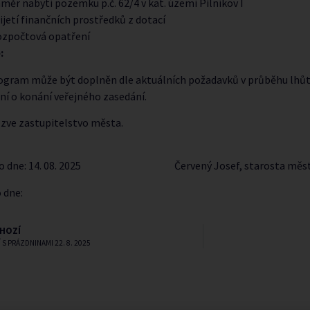
měr nabytí pozemku p.č. 62/4 v kat. území Pilníkov I
ijetí finančních prostředků z dotací
zpočtová opatření
:
rogram může být doplněn dle aktuálních požadavků v průběhu lhůt
í o konání veřejného zasedání.
ečně zve zastupitelstvo m
no dne: 14. 08. 2025 Červený Josef, starosta měs
 dne:
HOZÍ
 S PRÁZDNINAMI 22. 8. 2025