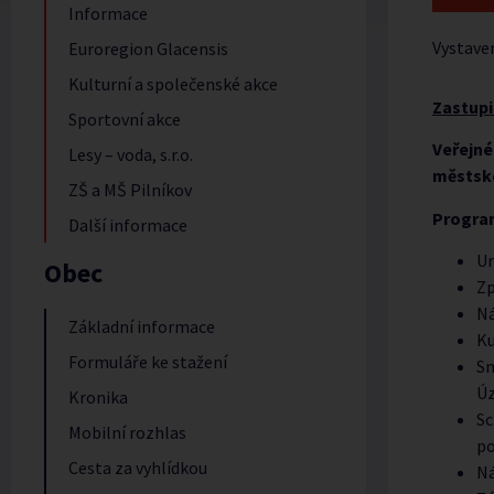
Informace
Vystave
Euroregion Glacensis
Kulturní a společenské akce
Zastupi
Sportovní akce
Veřejné
Lesy – voda, s.r.o.
městsk
ZŠ a MŠ Pilníkov
Progra
Další informace
Ur
Obec
Zp
Ná
Základní informace
Ku
Formuláře ke stažení
Sm
Úz
Kronika
Sc
Mobilní rozhlas
po
Cesta za vyhlídkou
Ná