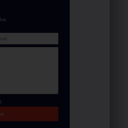
ve.
.
vu