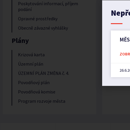
Poskytování informací, příjem
podání
Nepř
Opravné prostředky
Obecně závazné vyhlášky
Plány
MĚS
ZOBRA
Krizová karta
Územní plán
26.6.
ÚZEMNÍ PLÁN ZMĚNA č. 4.
Povodňový plán
Povodňová komise
Program rozvoje města