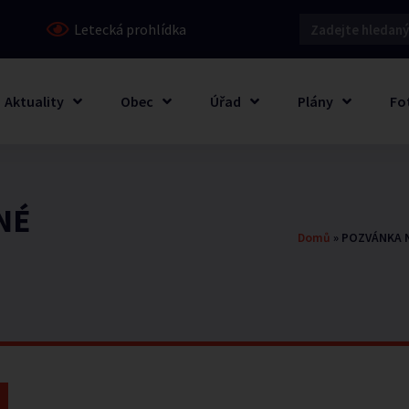
Letecká prohlídka
Aktuality
Obec
Úřad
Plány
Fo
NÉ
Domů
»
POZVÁNKA NA