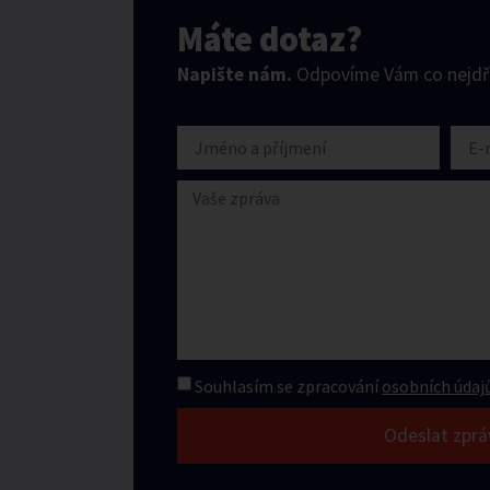
Máte dotaz?
Napište nám.
Odpovíme Vám co nejdří
Souhlasím se zpracování
osobních údajů
Odeslat zprá