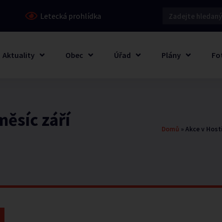
Letecká prohlídka
Aktuality
Obec
Úřad
Plány
Fo
ěsíc září
Domů
»
Akce v Host