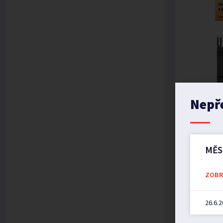
Nepř
MĚS
ZOBRA
26.6.