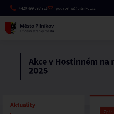
+420 499 898 921
podatelna@pilnikov.cz
Akce v Hostinném na m
2025
Aktuality