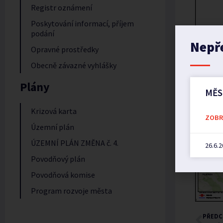
Registr oznámení
Poskytování informací, příjem
podání
Nepř
Opravné prostředky
Obecně závazné vyhlášky
Plány
MĚS
Krizová karta
ZOBRA
Územní plán
ÚZEMNÍ PLÁN ZMĚNA č. 4.
26.6.
Povodňový plán
Povodňová komise
Program rozvoje města
PŘEDC