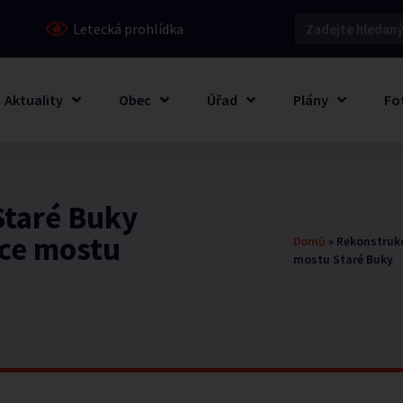
Letecká prohlídka
Aktuality
Obec
Úřad
Plány
Fo
Staré Buky
kce mostu
Domů
»
Rekonstrukc
mostu Staré Buky