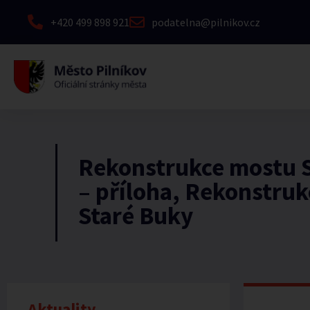
+420 499 898 921
podatelna@pilnikov.cz
Rekonstrukce mostu 
– příloha, Rekonstru
Staré Buky
Aktuality