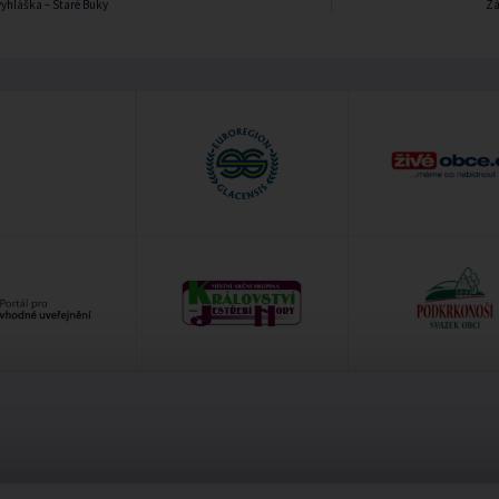
vyhláška – Staré Buky
Zá