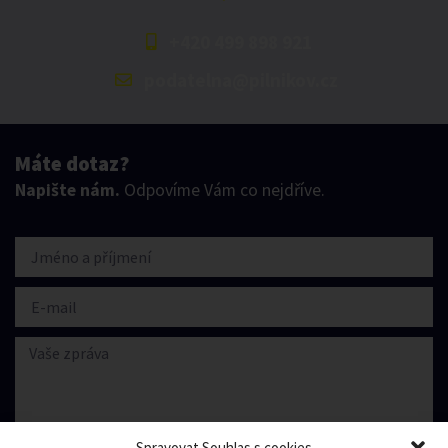
+420 499 898 921
podatelna@pilnikov.cz
Máte dotaz?
Napište nám.
Odpovíme Vám co nejdříve.
Spravovat Souhlas s cookies