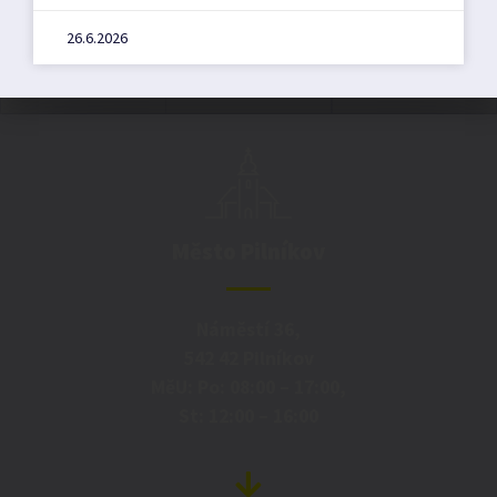
26.6.2026
Město Pilníkov
Náměstí 36,
542 42 Pilníkov
MěU: Po: 08:00 – 17:00,
St: 12:00 – 16:00