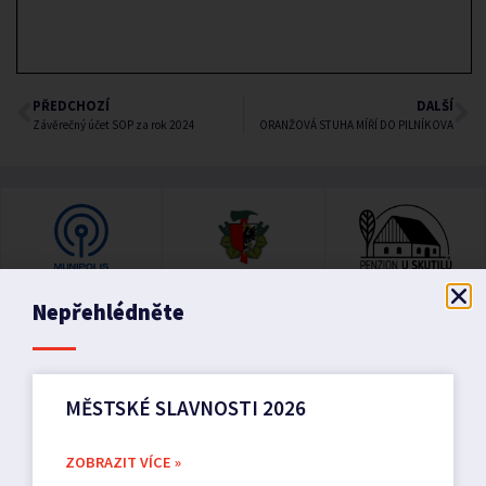
PŘEDCHOZÍ
DALŠÍ
Závěrečný účet SOP za rok 2024
ORANŽOVÁ STUHA MÍŘÍ DO PILNÍKOVA
Nepřehlédněte
MĚSTSKÉ SLAVNOSTI 2026
ZOBRAZIT VÍCE »