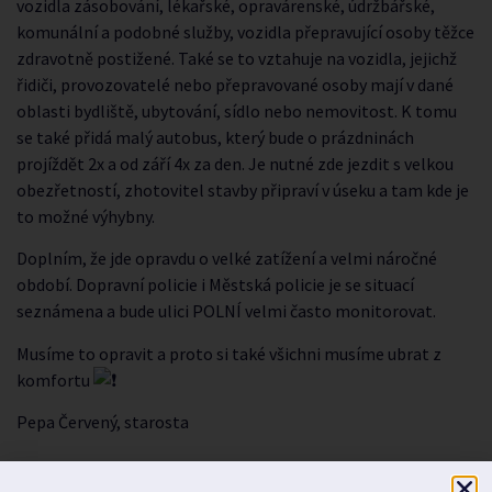
vozidla zásobování, lékařské, opravárenské, údržbářské,
komunální a podobné služby, vozidla přepravující osoby těžce
zdravotně postižené. Také se to vztahuje na vozidla, jejichž
řidiči, provozovatelé nebo přepravované osoby mají v dané
oblasti bydliště, ubytování, sídlo nebo nemovitost. K tomu
se také přidá malý autobus, který bude o prázdninách
projíždět 2x a od září 4x za den. Je nutné zde jezdit s velkou
obezřetností, zhotovitel stavby připraví v úseku a tam kde je
to možné výhybny.
Doplním, že jde opravdu o velké zatížení a velmi náročné
období. Dopravní policie i Městská policie je se situací
seznámena a bude ulici POLNÍ velmi často monitorovat.
Musíme to opravit a proto si také všichni musíme ubrat z
komfortu
Pepa Červený, starosta
PŘEDCHOZÍ
DALŠÍ