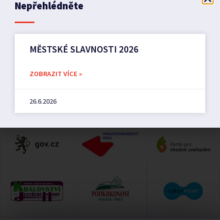
Nepřehlédněte
Městské slavnosti 2025
REGGAE FEST PILNÍKOV
MĚSTSKÉ SLAVNOSTI 2026
ZOBRAZIT VÍCE »
26.6.2026