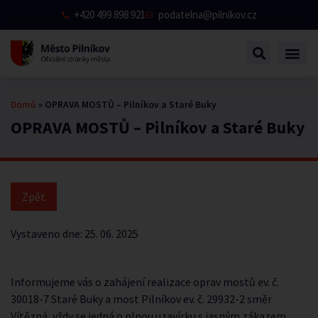
+420 499 898 921
podatelna@pilnikov.cz
Domů
»
OPRAVA MOSTŮ – Pilníkov a Staré Buky
OPRAVA MOSTŮ – Pilníkov a Staré Buky
Vystaveno dne:
25. 06. 2025
Informujeme vás o zahájení realizace oprav mostů ev. č.
30018-7 Staré Buky a most Pilníkov ev. č. 29932-2 směr
Vítězná, vždy se jedná o plnou uzavírku
s jasným zákazem