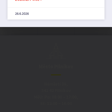
26.6.2026
Město Pilníkov
Náměstí 36,
542 42 Pilníkov
MěU: Po: 08:00 – 17:00,
St: 12:00 – 16:00