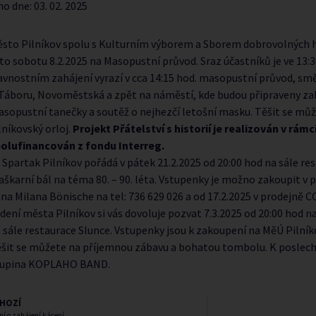
no dne:
03. 02. 2025
sto Pilníkov spolu s Kulturním výborem a Sborem dobrovolných h
to sobotu 8.2.2025 na Masopustní průvod. Sraz účastníků je ve 13:
avnostním zahájení vyrazí v cca 14:15 hod. masopustní průvod, směr
Táboru, Novoměstská a zpět na náměstí, kde budou připraveny za
sopustní tanečky a soutěž o nejhezčí letošní masku. Těšit se můž
lníkovský orloj.
Projekt Přátelství s historií je realizován v rám
olufinancován z fondu Interreg.
 Spartak Pilníkov pořádá v pátek 21.2.2025 od 20:00 hod na sále re
škarní bál na téma 80. – 90. léta. Vstupenky je možno zakoupit v p
na Milana Bönische na tel: 736 629 026 a od 17.2.2025 v prodejně C
dení města Pilníkov si vás dovoluje pozvat 7.3.2025 od 20:00 hod n
 sále restaurace Slunce. Vstupenky jsou k zakoupení na MěÚ Pilníko
šit se můžete na příjemnou zábavu a bohatou tombolu. K poslechu
kupina KOPLAHO BAND.
HOZÍ
 o zahájení kácení