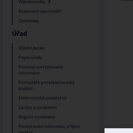
Videokronika
Rezervace sportovišť
Zpravodaj
Úřad
Úřední deska
Popis úřadu
Povinně zveřejňované
informace
Formuláře pro elektronické
podání
Elektronická podatelna
Zprávy a oznámení
Registr oznámení
Poskytování informací, příjem
podání