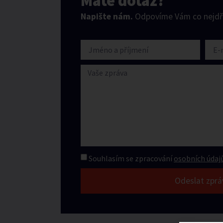
Máte dotaz?
Napište nám.
Odpovíme Vám co nejdří
Souhlasím se zpracování
osobních údajů
Odeslat zprá