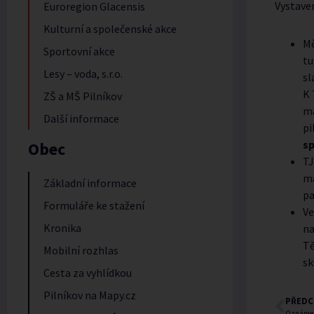
Vystave
Euroregion Glacensis
Kulturní a společenské akce
Mě
Sportovní akce
tu
Lesy – voda, s.r.o.
sl
K 
ZŠ a MŠ Pilníkov
ma
Další informace
pi
sp
Obec
TJ
ma
Základní informace
pa
Formuláře ke stažení
Ve
Kronika
na
Tě
Mobilní rozhlas
s
Cesta za vyhlídkou
Pilníkov na Mapy.cz
PŘEDC
Oznámení