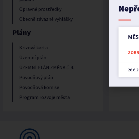
Nepř
Opravné prostředky
Obecně závazné vyhlášky
Plány
MĚS
Krizová karta
ZOBRA
Územní plán
ÚZEMNÍ PLÁN ZMĚNA č. 4.
26.6.
Povodňový plán
Povodňová komise
Program rozvoje města