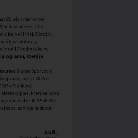
asičů vás srdečně zve
30 hod na náměstí. Po
 ulice Ke Hřišti, Okružní,
bijačkové dobroty,
ete od 17 hodin také na
ci programu, který je
staurace Slunce Sportovní
ředprodeji od 1.2.2025 u
OOP v Pilníkově.
a Městský ples, který se koná
v, nebo na tel. 603 558 852.
 i tanci zahraje hudební
DALŠÍ
Záměr prodeje pozemku