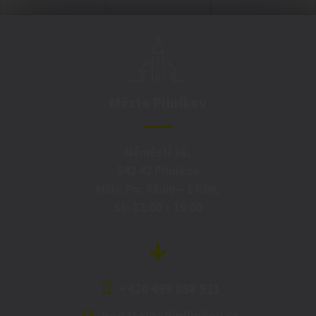
Město Pilníkov
Náměstí 36,
542 42 Pilníkov
MěU: Po: 08:00 – 17:00,
St: 12:00 – 16:00
+420 499 898 921
podatelna@pilnikov.cz