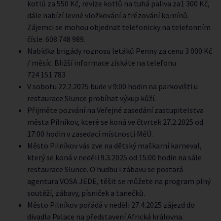
kotlů za 550 Kč, revize kotlů na tuhá paliva za1 300 Kč,
dále nabízí levné vložkování a frézování komínů.
Zájemci se mohou objednat telefonicky na telefonním
čísle: 608 748 989.
Nabídka brigády roznosu letáků Penny za cenu 3 000 Kč
/ měsíc. Bližší informace získáte na telefonu
724 151 783
V sobotu 22.2.2025 bude v 9:00 hodin na parkovišti u
restaurace Slunce probíhat výkup kůží.
Přijměte pozvání na Veřejné zasedání zastupitelstva
města Pilníkov, které se koná ve čtvrtek 27.2.2025 od
17:00 hodin v zasedací místnosti MěÚ.
Město Pilníkov vás zve na dětský maškarní karneval,
který se koná v neděli 9.3.2025 od 15:00 hodin na sále
restaurace Slunce. O hudbu i zábavu se postará
agentura VOSA JEDE, těšit se můžete na program plný
soutěží, zábavy, písniček a tanečků.
Město Pilníkov pořádá v neděli 27.4.2025 zájezd do
divadla Palace na představení Africká královna.