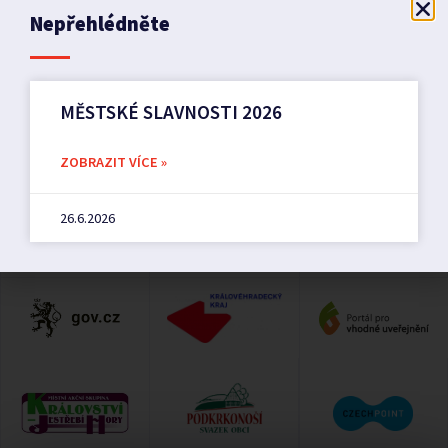
PŘEDCHOZÍ
DALŠÍ
Nepřehlédněte
Kominictví – revize kotlů na tuhá paliva
Příměstský tábor
MĚSTSKÉ SLAVNOSTI 2026
ZOBRAZIT VÍCE »
26.6.2026