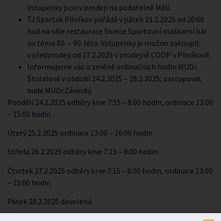
Vstupenky jsou v prodeji na podatelně MěÚ.
TJ Spartak Pilníkov pořádá v pátek 21.2.2025 od 20:00
hod na sále restaurace Slunce Sportovní maškarní bál
na téma 80. – 90. léta. Vstupenky je možno zakoupit
v předprodeji od 17.2.2025 v prodejně COOP v Pilníkově.
Informujeme vás o změně ordinačních hodin MUDr.
Šturalové v období 24.2.2025 – 28.2.2025, zastupovat
bude MUDr.Záveský.
Pondělí 24.2.2025 odběry krve 7:15 – 8:00 hodin, ordinace 13:00
– 15:00 hodin
Úterý 25.2.2025 ordinace 13:00 – 16:00 hodin
Středa 26.2.2025 odběry krve 7:15 – 8:00 hodin
Čtvrtek 27.2.2025 odběry krve 7:15 – 8:00 hodin, ordinace 13:00
– 15:00 hodin
Pátek 28.2.2025 dovolená