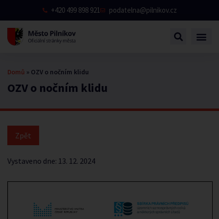
+420 499 898 921
podatelna@pilnikov.cz
Domů
»
OZV o nočním klidu
OZV o nočním klidu
Vystaveno dne:
13. 12. 2024