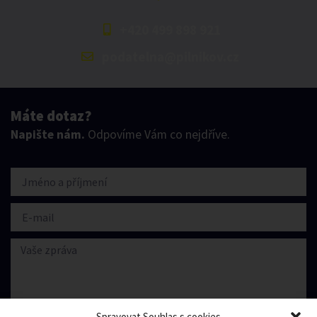
+420 499 898 921
podatelna@pilnikov.cz
Máte dotaz?
Napište nám.
Odpovíme Vám co nejdříve.
Spravovat Souhlas s cookies