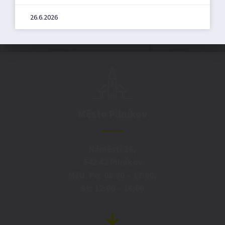
26.6.2026
Město Pilníkov
Náměstí 36,
542 42 Pilníkov
MěU: Po: 08:00 – 17:00,
St: 12:00 – 16:00