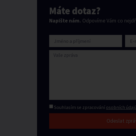
Máte dotaz?
Napište nám.
Odpovíme Vám co nejdří
Souhlasím se zpracování
osobních údajů
Odeslat zprá