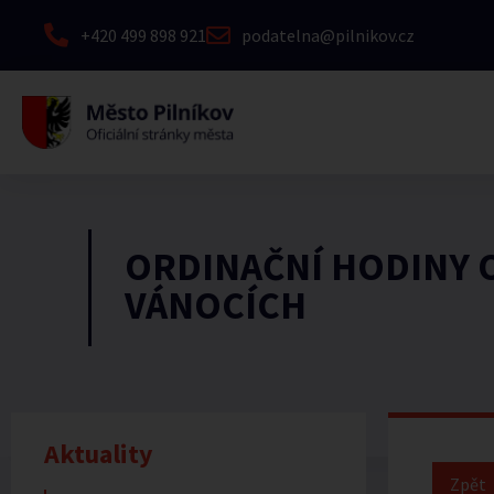
+420 499 898 921
podatelna@pilnikov.cz
ORDINAČNÍ HODINY 
VÁNOCÍCH
Aktuality