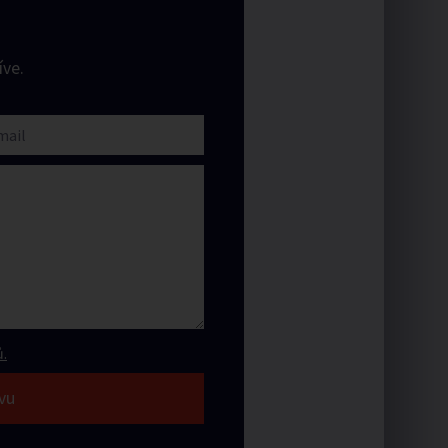
ve.
.
vu