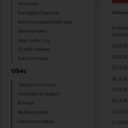
Informace
Vystave
Euroregion Glacensis
Kulturní a společenské akce
Ordinac
Sportovní akce
svátcích
Lesy – voda, s.r.o.
23.12.20
ZŠ a MŠ Pilníkov
24.12.20
Další informace
25.12.20
Obec
26.12.20
Základní informace
27.12.20
Formuláře ke stažení
30.12.20
Kronika
31.12.2
Mobilní rozhlas
Cesta za vyhlídkou
1.1.2025