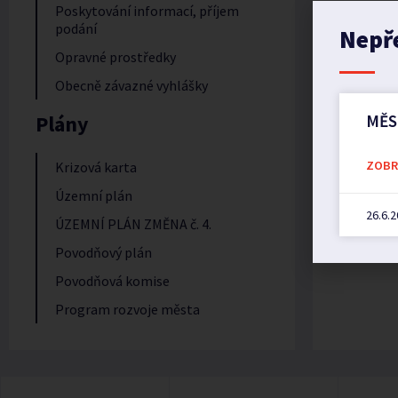
Poskytování informací, příjem
podání
Nepř
Opravné prostředky
Obecně závazné vyhlášky
Plány
MĚS
ZOBRA
Krizová karta
Územní plán
26.6.
ÚZEMNÍ PLÁN ZMĚNA č. 4.
Povodňový plán
Povodňová komise
Program rozvoje města