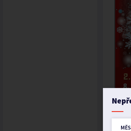
Nepř
MĚS